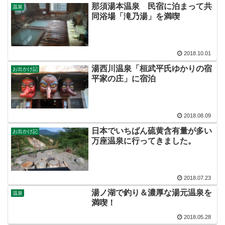
那須湯本温泉 民宿に泊まって共
温泉
同浴場「滝乃湯」を満喫
2018.10.01
湯西川温泉「桓武平氏ゆかりの宿
お出かけ記
平家の庄」に宿泊
2018.08.09
日本でいちばん硫黄含有量が多い
お出かけ記
万座温泉に行ってきました。
2018.07.23
湯ノ湖で釣り＆濃厚な湯元温泉を
温泉
満喫！
2018.05.28