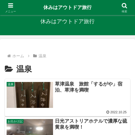
キャンプ、釣り、旅行など外遊びを楽しんでます
休みはアウトドア旅行
メニュー
検索
休みはアウトドア旅行
ホーム
温泉
温泉
草津温泉 旅館「するがや」宿
温泉
泊、草津を満喫
2022.10.25
日光アストリアホテルで濃厚な硫
お出かけ記
黄泉を満喫！