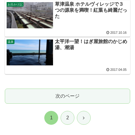
草津温泉 ホテルヴィレッジで３
お出かけ記
つの源泉を満喫！紅葉も綺麗だっ
た
2017.10.16
太平洋一望！はぎ屋旅館のかじめ
温泉
湯、潮湯
2017.04.05
次のページ
次
1
2
へ