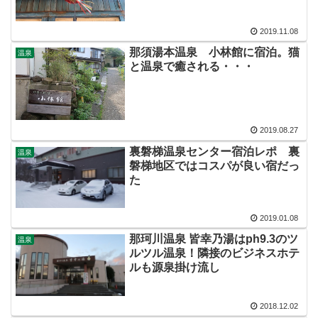
2019.11.08
那須湯本温泉 小林館に宿泊。猫
温泉
と温泉で癒される・・・
2019.08.27
裏磐梯温泉センター宿泊レポ 裏
温泉
磐梯地区ではコスパが良い宿だっ
た
2019.01.08
那珂川温泉 皆幸乃湯はph9.3のツ
温泉
ルツル温泉！隣接のビジネスホテ
ルも源泉掛け流し
2018.12.02