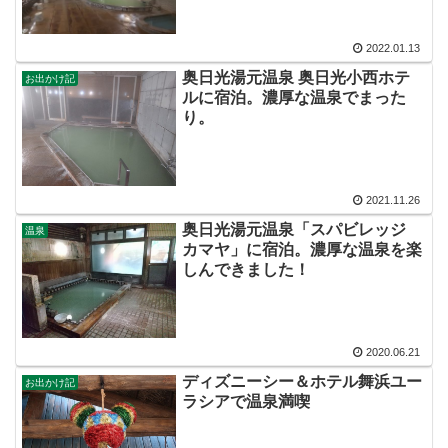
2022.01.13
奥日光湯元温泉 奥日光小西ホテ
お出かけ記
ルに宿泊。濃厚な温泉でまった
り。
2021.11.26
奥日光湯元温泉「スパビレッジ
温泉
カマヤ」に宿泊。濃厚な温泉を楽
しんできました！
2020.06.21
ディズニーシー＆ホテル舞浜ユー
お出かけ記
ラシアで温泉満喫