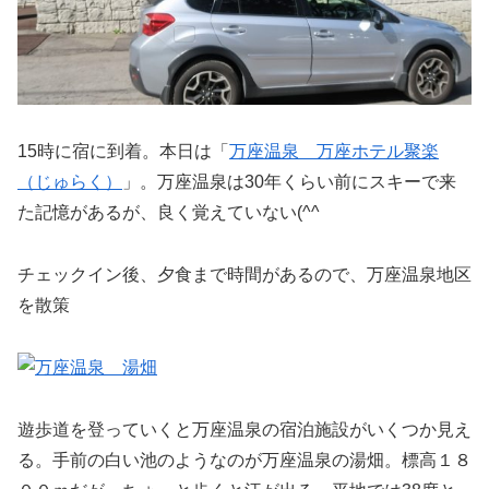
15時に宿に到着。本日は「
万座温泉 万座ホテル聚楽
（じゅらく）
」。万座温泉は30年くらい前にスキーで来
た記憶があるが、良く覚えていない(^^ゞ
チェックイン後、夕食まで時間があるので、万座温泉地区
を散策
遊歩道を登っていくと万座温泉の宿泊施設がいくつか見え
る。手前の白い池のようなのが万座温泉の湯畑。標高１８