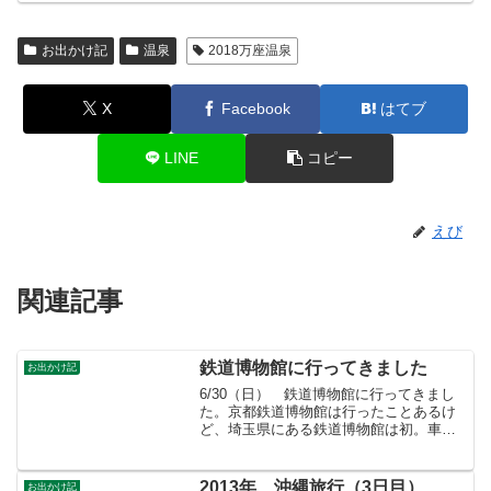
お出かけ記
温泉
2018万座温泉
X
Facebook
はてブ
LINE
コピー
えび
関連記事
鉄道博物館に行ってきました
お出かけ記
6/30（日） 鉄道博物館に行ってきまし
た。京都鉄道博物館は行ったことあるけ
ど、埼玉県にある鉄道博物館は初。車で
行ったので駐車場にオープン約1時間前に
到着。入口の地面は時刻表になってい
る。これ、帰りに撮影。オープンの時は
2013年 沖縄旅行（3日目）
お出かけ記