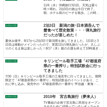
すごい人で入場券購入...
11/6（水）沖縄旅行3日目。天気は曇り
時々晴れ。2泊3日の旅は今日で終了。
朝、ホテル前のビーチを散歩。この時期
は涼しくて散歩するのも快適万座毛。前
日に行ったが波が荒く、綺麗な海が見れ
なかったのでこの日も立ち寄ってみた。
2泊3日 新潟の旅ｰ日本酒呑んで
お出かけ記
波は穏やかになったが...
蟹食べて歴史散策・・・弾丸旅行
だったが楽しめた！
夏休み後半、8/17から2泊3日で新潟県を旅してきました。1日目と3
日目は移動がメインだったので、実質1日の弾丸旅だったが、久しぶ
りのくるま旅は楽しかった！8/17（木）親の介護を終えて10時過ぎに
自宅を出発。常磐道→磐越道をひたすら走る。...
キリンビール取手工場「47都道府
お出かけ記
県の一番搾り」特別試飲会に行っ
てきました
7/30（日）キリンビール取手工場の工場見学に行ってきました。期間
限定で「47都道府県の一番搾り」特別試飲会のイベントがあり、こ
れに申し込み。発売中の「47都道府県の一番搾り 甲信越・東海・北
部九州セット」、6月25日（日曜日）に発売の「4...
2010年 宮古島旅行（夢来人）
お出かけ記
TV番組の企画で宮古島に民宿をオープン
させるために頑張っているレギュラーさ