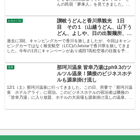
んの民宿「夢来人」を見てきました。場
所はマンゴーで有名な「クマザ農園」の
すぐ近くです本人達は居ませんでした。
内装工事の方が工事中。そういえば、今
讃岐うどんと香川県観光 1日
お出かけ記
回宿泊した民宿のオーナ...
目 その１（山越うどん、山下う
どん、よしや、日の出製麺所、丸
亀城）
過去に3回、キャンピングカーで香川を旅しましたが、今回はキャン
ピングカーではなく格安航空（LCC)のJetstarで香川県を旅してきま
した。今年の1月にキャンペーンがあり成田?高松空港の往復を予
約。1人6000円！片道じゃないです往復です。...
那珂川温泉 皆幸乃湯はph9.3のツ
温泉
ルツル温泉！隣接のビジネスホテ
ルも源泉掛け流し
12/1（土）那珂川温泉に行ってきました。この日、所要で「那珂川温
泉 ホテルアライ」に宿泊。このビジネスホテルの宿泊者は隣接の
「皆幸乃湯」に入り放題、ホテルの大浴場も源泉掛け流しの温泉。チ
ェックインの際、フロントの方から皆幸乃湯への行き方の...