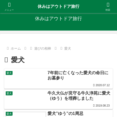
キャンプ、釣り、旅行など外遊びを楽しんでます
休みはアウトドア旅行
メニュー
検索
休みはアウトドア旅行
ホーム
遊びの相棒
愛犬
愛犬
7年前に亡くなった愛犬の命日に
愛犬
お墓参り
2020.07.12
牛久大仏が見守る牛久浄苑に愛犬
愛犬
（ゆう）を埋葬しました
2019.08.23
愛犬”ゆう”の1周忌
愛犬