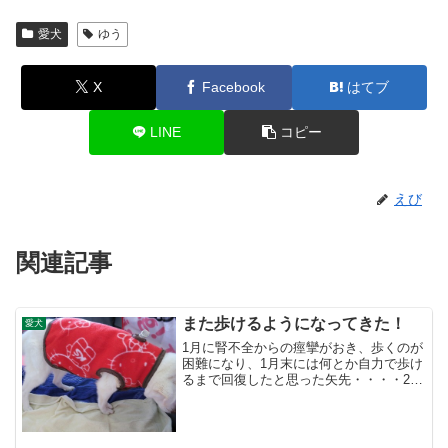
愛犬
ゆう
X
Facebook
はてブ
LINE
コピー
えび
関連記事
また歩けるようになってきた！
愛犬
1月に腎不全からの痙攣がおき、歩くのが
困難になり、1月末には何とか自力で歩け
るまで回復したと思った矢先・・・・2月
初旬に再び大きな痙攣で、1月のときより
歩くのが困難になった回復は難しいかと
思ったが、毎日ちょっとずつ歩く練習を
して、ここ数日、...