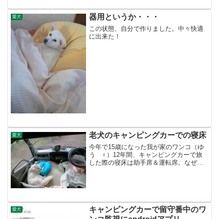
明。獣医さんに７月...
器用というか・・・
愛犬
この状態、自分で作りました。中々快適
に出来た！
老犬のキャンピングカーでの寝床
愛犬
今年で15歳になった我が家のワンコ（ゆ
う ♀）12年間、キャンピングカーで旅
した際の寝床は助手席＆運転席。なぜか
ここが大好きで、後ろの広いところに寝
床作っても自ら前に行ってしまう年明け
に行ったPICA富士吉田で、ちょっと問題
が発生。今まで助...
キャンピングカーで留守番中のワ
愛犬