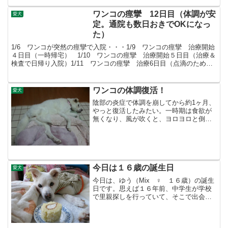
ワンコの痙攣 12日目（体調が安
愛犬
定。通院も数日おきでOKになっ
た）
1/6 ワンコが突然の痙攣で入院・・・1/9 ワンコの痙攣 治療開始
４日目（一時帰宅） 1/10 ワンコの痙攣 治療開始５日目（治療＆
検査で日帰り入院）1/11 ワンコの痙攣 治療6日目（点滴のため、
日帰り入院、軽い痙攣再発）1/12 ワン...
ワンコの体調復活！
愛犬
陰部の炎症で体調を崩してから約1ヶ月、
やっと復活したみたい。一時期は食欲が
無くなり、風が吹くと、ヨロヨロと倒れ
そうになるくらい体力が落ちたがここ1週
間は食欲も戻り、体力も回復したようで
散歩も力強くなった。これで炎症おこす
前の状態に戻ったよう...
今日は１６歳の誕生日
愛犬
今日は、ゆう（Mix ♀ １６歳）の誕生
日です。思えば１６年前、中学生が学校
で里親探しを行っていて、そこで出会っ
た。犬嫌いな俺だったが（じゅんは犬大
好き）、何かの縁を感じて引き取った。
今では犬大好きである 正確な誕生日は不