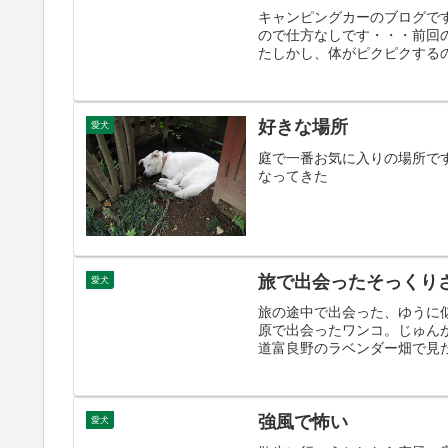
キャンピングカーのブログで
ので仕方なしです・・・前回
たしかし、体がピクピクするの
好きな場所
愛犬
庭で一番お気に入りの場所で
なってきた
旅で出会ったそっくり
愛犬
旅の途中で出会った、ゆうに
原で出会ったワンコ。じゅん
道富良野のラベンダー畑で見た
強風で怖い
愛犬