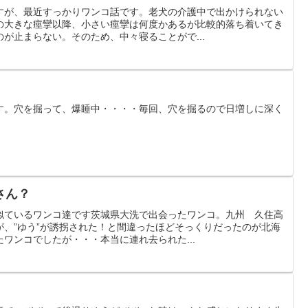
すが、最近すっかりワンコ話です。老犬の介護中で出かけられない
の大きな痙攣以降、小さい痙攣は何度かあるが比較的落ち着いてき
が止まらない。そのため、中々寝ることがで...
す。穴を掘って、爆睡中・・・・毎回、穴を掘るので日増しに深く
さん？
似ているワンコ達です茨城県大洗で出会ったワンコ。九州 久住高
が、”ゆう”が誘拐された！と間違ったほどそっくりだったのが北海
ワンコでしたが・・・本当に連れ去られた...