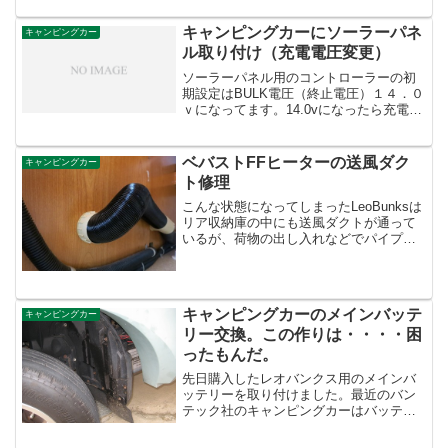
ポリシャ RSE-1250木などの表面をサン
ダーで滑らかにするときに使われるもの
キャンピングカーにソーラーパネ
キャンピングカー
ですが、スポン...
ル取り付け（充電電圧変更）
ソーラーパネル用のコントローラーの初
期設定はBULK電圧（終止電圧）１４．０
ｖになってます。14.0vになったら充電を
ストップという設定ディープサイクルバ
ッテリーの場合はちょっと低すぎます。
低くても大丈夫ですが満充電にすること
ベバストFFヒーターの送風ダク
キャンピングカー
ができなくなり...
ト修理
こんな状態になってしまったLeoBunksは
リア収納庫の中にも送風ダクトが通って
いるが、荷物の出し入れなどでパイプに
何度もぶつかり・・・裂けてしまった。
そこで送風ダクトだけ購入して交換し
た。交換後はこんな感じ簡単に交換でき
たが、またぶつけて...
キャンピングカーのメインバッテ
キャンピングカー
リー交換。この作りは・・・・困
ったもんだ。
先日購入したレオバンクス用のメインバ
ッテリーを取り付けました。最近のバン
テック社のキャンピングカーはバッテリ
ーのメンテナンスが容易になってますが
我が家のレオバンクスは古い為、その辺