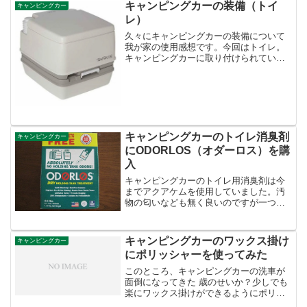
キャンピングカーの装備（トイ
キャンピングカー
レ）
久々にキャンピングカーの装備について
我が家の使用感想です。今回はトイレ。
キャンピングカーに取り付けられている
トイレは大きく分けると２つの種類があ
りますポータブルトイレ と カセット
トイレポータブルトイレは介護用品とし
てホームセンターなどでも...
キャンピングカーのトイレ消臭剤
キャンピングカー
にODORLOS（オダーロス）を購
入
キャンピングカーのトイレ用消臭剤は今
までアクアケムを使用していました。汚
物の匂いなども無く良いのですが一つだ
け問題が・・・・アクアケム自体の臭い
がきついこと。ネットで他に良いものは
無いかと探していたら、ODORLOSとい
キャンピングカーのワックス掛け
キャンピングカー
う商品を見つけたので...
にポリッシャーを使ってみた
このところ、キャンピングカーの洗車が
面倒になってきた 歳のせいか？少しでも
楽にワックス掛けができるようにポリッ
シャーを購入【楽天】リョウビ サンダ