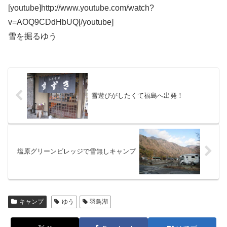
[youtube]http://www.youtube.com/watch?
v=AOQ9CDdHbUQ[/youtube]
雪を掘るゆう
雪遊びがしたくて福島へ出発！
塩原グリーンビレッジで雪無しキャンプ
キャンプ
ゆう
羽鳥湖