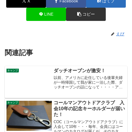
X
Facebook
はてブ
LINE
コピー
えび
関連記事
ダッチオーブンが激安！
キャンプ
以前、アメリカに赴任している後輩夫婦
が一時帰国して我が家に一泊した際、ダ
ッチオーブンの話になって・・・・アメ
リカじゃダッチオーブンはものすごく安
いと言ってました。今日、何気なくアメ
リカの通販ホームページを見ていたらこ
コールマンアウトドアクラブ 入
キャンプ
んな商品が・・・・＄61...
会10年の記念キーホルダーが届い
た！
COC（コールマンアウトドアクラブ）に
入会して10年・・・毎年、会員にはコー
ルマンのカタログが届くが、そのカタロ