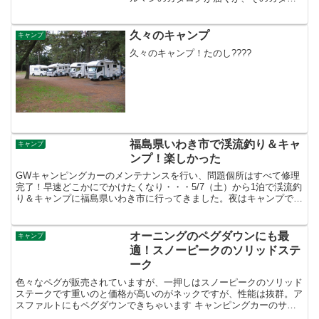
グと一緒に入会10年の記念キーホルダー
が届いた。このような箱の中に・・・メ
ッセージ入会10年の記念キーホルダー。
久々のキャンプ
キャンプ
しっかりとした作...
久々のキャンプ！たのし????
福島県いわき市で渓流釣り＆キャ
キャンプ
ンプ！楽しかった
GWキャンピングカーのメンテナンスを行い、問題個所はすべて修理
完了！早速どこかにでかけたくなり・・・5/7（土）から1泊で渓流釣
り＆キャンプに福島県いわき市に行ってきました。夜はキャンプでま
ったりしたかったのでキャンプ場周辺で渓流釣りが出来...
オーニングのペグダウンにも最
キャンプ
適！スノーピークのソリッドステ
ーク
色々なペグが販売されていますが、一押しはスノーピークのソリッド
ステークです重いのと価格が高いのがネックですが、性能は抜群。ア
スファルトにもペグダウンできちゃいます キャンピングカーのサイ
ドオーニング、風が強い時、ロープを張ってペグダウンする...