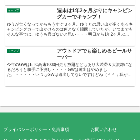
週末は1年2ヶ月ぶりにキャンピン
キャンプ
グカーでキャンプ！
ゆうが亡くなってからもうすぐ３ヶ月。ゆうとの思い出が多くあるキ
ャンピングカーで出かけるのは何となく躊躇していたが、いつまでも
そんな事では、ゆうも喜ばないと思い・・・明日から1年2ヶ月ぶり
にキャンピングカー（LeoBunks)でキャンプに行っ...
アウトドアでも楽しめるビールサ
キャンプ
ーバー
今年のGWはETC高速1000円走り放題などもあり大渋滞＆大混雑にな
るだろうと勝手に予測し・・・・GWは遠出はやめまし
た。・・・・・いつもGWは遠出してないですけどね（＾＾；我が家
は5/2?5/6まで休みです。予定は2日、3日 友人宅でバー...
プライバシーポリシー・免責事項
お問い合わせ