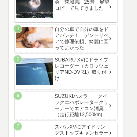
会 茨城県庁25階 展望
ロビーで見てきました
自分の車で自分の車をド
アパンチ！ デントリペ
アで修理依頼、綺麗に直
ってよかった
SUBARU XVにドライブ
レコーダー（カロッツェ
リアND-DVR1）取り付
け
SUZUKIハスラー クイ
ックエバポレータークリ
ーナーでエアコン消臭
（走行距離12,500km)
スバルXVにアイドリン
グストップキャンセラー