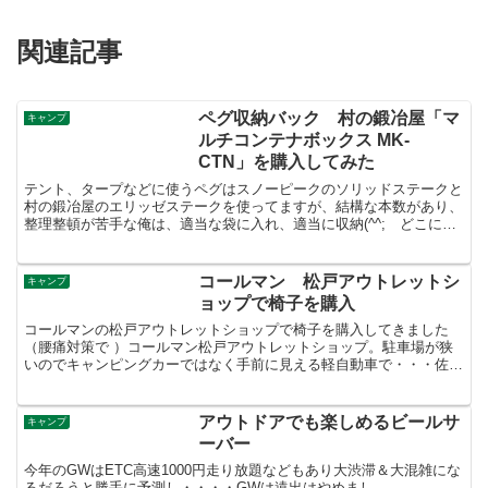
関連記事
ペグ収納バック 村の鍛冶屋「マ
キャンプ
ルチコンテナボックス MK-
CTN」を購入してみた
テント、タープなどに使うペグはスノーピークのソリッドステークと
村の鍛冶屋のエリッゼステークを使ってますが、結構な本数があり、
整理整頓が苦手な俺は、適当な袋に入れ、適当に収納(^^; どこに、
どのペグを収納したか、いつも不明になるので、ペグ収...
コールマン 松戸アウトレットシ
キャンプ
ョップで椅子を購入
コールマンの松戸アウトレットショップで椅子を購入してきました
（腰痛対策で ）コールマン松戸アウトレットショップ。駐車場が狭
いのでキャンピングカーではなく手前に見える軽自動車で・・・佐野
とかのプレミアムアウトレットにあるコールマンのアウトレッ...
アウトドアでも楽しめるビールサ
キャンプ
ーバー
今年のGWはETC高速1000円走り放題などもあり大渋滞＆大混雑にな
るだろうと勝手に予測し・・・・GWは遠出はやめまし