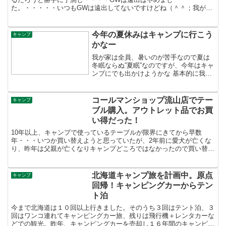
た。・・・・・いつもGWは遠出してないですけどね（＾＾；我が家
は5/2?5/6まで休みです。予定は2日、3日 友人宅でバー...
今年の夏休みはキャンプに行こう
キャンプ
かなー
我が家は全員、暑いのが苦手なので夏は
冬眠ならぬ”夏眠”なのですが、今年はキャ
ンプにでも出かけようかな 基本的に我が
家の宿泊スタイルはキャンプ場利用、車
中泊は周辺に良いキャンプ場が無い場合
という感じで利用しています。キャンピ
コールマンショップ流山店でテー
キャンプ
ングカーでキャンプ...
ブル購入。アウトレット品でお買
い得だった！
10年以上、キャンプで使っているテーブルが限界にきてから早数
年・・・いつか買い替えようと思っていたが、2年前に愛犬が亡くな
り、昨年は父親が亡くなりキャンプどころではなかったので買い替え
のタイミングがなかった。今日、千葉県流山市にある「コール...
北海道キャンプ旅を計画中。原点
キャンプ
回帰！キャンピングカーからテン
ト泊
今まで北海道は１０回以上行きました。そのうち３回はテント泊、３
回はワンコ連れてキャンピングカー旅、残りは飛行機＋レンタカーな
どでの観光。昨年、キャンピングカーを売却し１６年間のキャンピン