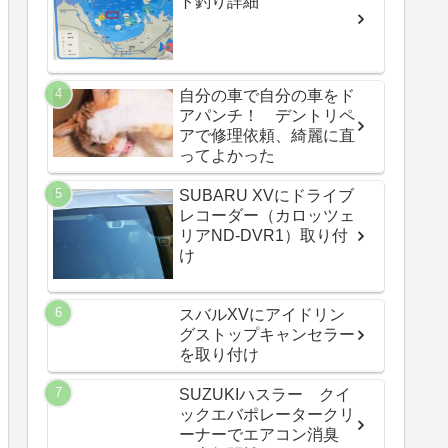
ト釣り詳細
自分の車で自分の車をド
アパンチ！ デントリペ
アで修理依頼、綺麗に直
ってよかった
SUBARU XVにドライブ
レコーダー（カロッツェ
リアND-DVR1）取り付
け
スバルXVにアイドリン
グストップキャンセラー
を取り付け
SUZUKIハスラー クイ
ックエバポレータークリ
ーナーでエアコン消臭