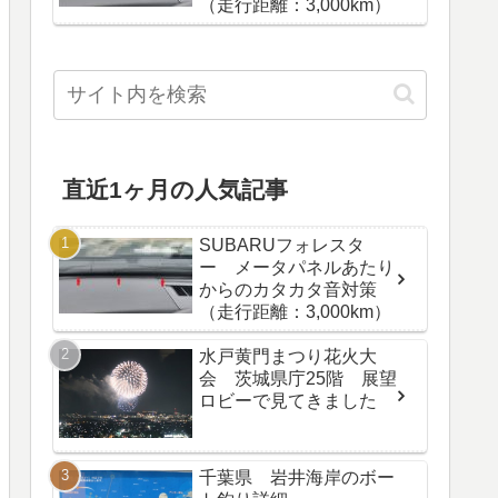
（走行距離：3,000km）
直近1ヶ月の人気記事
SUBARUフォレスタ
ー メータパネルあたり
からのカタカタ音対策
（走行距離：3,000km）
水戸黄門まつり花火大
会 茨城県庁25階 展望
ロビーで見てきました
千葉県 岩井海岸のボー