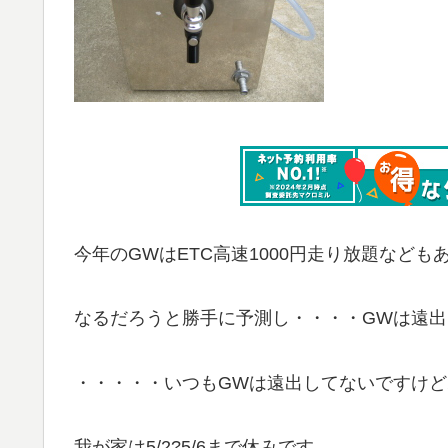
今年のGWはETC高速1000円走り放題など
なるだろうと勝手に予測し・・・・GWは遠
・・・・・いつもGWは遠出してないですけど
我が家は5/2?5/6まで休みです。