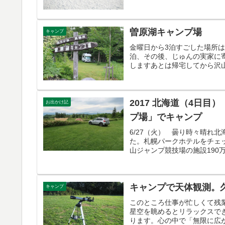
曽原湖キャンプ場
キャンプ
金曜日から3泊すごした場所
泊、その後、じゅんの実家に
しますあとは帰宅してから沢山
2017 北海道（4日
お出かけ記
プ場」でキャンプ
6/27（火） 曇り時々晴れ
た。札幌パークホテルをチェ
山ジャンプ競技場の施設190万
キャンプで天体観測。
キャンプ
このところ仕事が忙しくて残
星空を眺めるとリラックスで
ります。心の中で「無限に広が