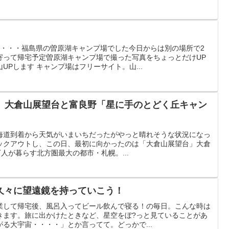
は・・・福島県の曽原湖キャンプ場でした今日からは別の場所で2
寄って帰宅予定曽原湖キャンプ場で撮った写真をちょっとだけUP
UPします キャンプ場はフリーサイト。山...
目） 大倉山展望台と富良野「星に手のとどく丘キャン
北海道到着から天気がいまいちだったがやっと晴れそうな状況になっ
ックアウトし、この日、最初に向かったのは「大倉山展望台」大倉
人が暮らす北方圏最大の都市・札幌。...
久々に望遠鏡を持っていこう！
業して帰宅後、風呂入ってビール飲んで寝る！の毎日。こんな時は
きます。旅に出かけたときなど、星空をぼ?っと見ていることがあ
る大宇宙・・・・」とか言ってて。どっかで...