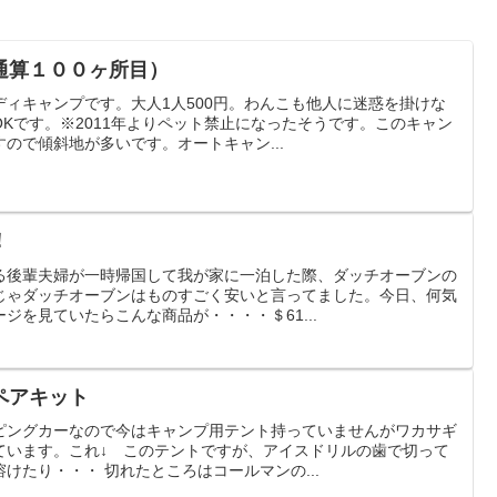
通算１００ヶ所目）
ィキャンプです。大人1人500円。わんこも他人に迷惑を掛けな
Kです。※2011年よりペット禁止になったそうです。このキャン
ので傾斜地が多いです。オートキャン...
！
る後輩夫婦が一時帰国して我が家に一泊した際、ダッチオーブンの
じゃダッチオーブンはものすごく安いと言ってました。今日、何気
ジを見ていたらこんな商品が・・・・＄61...
ペアキット
ピングカーなので今はキャンプ用テント持っていませんがワカサギ
ています。これ↓ このテントですが、アイスドリルの歯で切って
けたり・・・ 切れたところはコールマンの...