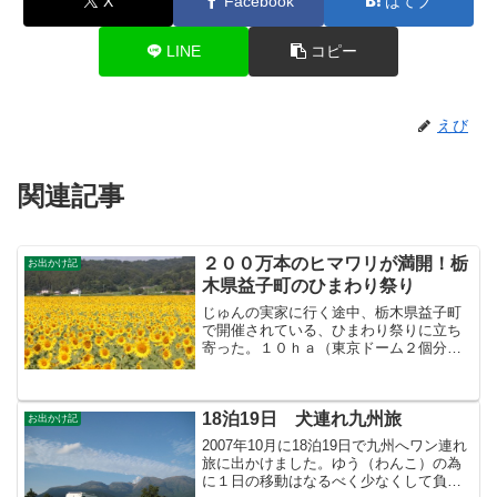
X
Facebook
はてブ
LINE
コピー
えび
関連記事
２００万本のヒマワリが満開！栃
お出かけ記
木県益子町のひまわり祭り
じゅんの実家に行く途中、栃木県益子町
で開催されている、ひまわり祭りに立ち
寄った。１０ｈａ（東京ドーム２個分）
のヒマワリ畑で、ヒマワリの数がなんと
２００万本！ほんとにすごい光景でした
◆キャンピングカーでの見物◆会場周辺
18泊19日 犬連れ九州旅
は農道で細い道。駐車場へ...
お出かけ記
2007年10月に18泊19日で九州へワン連れ
旅に出かけました。ゆう（わんこ）の為
に１日の移動はなるべく少なくして負担