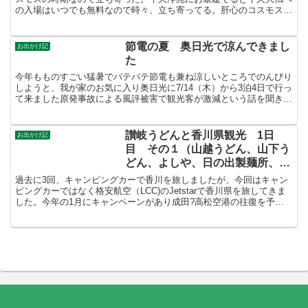
の入場はいつでも無料なので時々、立ち寄ってる。肝心のコスモスは
ちょっと時期が早かったようで二分咲き程度だった。来週末...
節電の夏 奥日光で涼んできまし
お出かけ記
た
今年もものすごい猛暑でバテバテ節電も兼ね涼しいところでのんびり
しようと、我が家のお気に入り奥日光に7/14（木）から3泊4日で行っ
て来ました原発事故による風評被害で観光客が激減という話を聞きま
したが、連休からか、結構な賑わいを見せてました。...
讃岐うどんと香川県観光 1日
お出かけ記
目 その１（山越うどん、山下う
どん、よしや、日の出製麺所、丸
亀城）
過去に3回、キャンピングカーで香川を旅しましたが、今回はキャン
ピングカーではなく格安航空（LCC)のJetstarで香川県を旅してきま
した。今年の1月にキャンペーンがあり成田?高松空港の往復を予
約。1人6000円！片道じゃないです往復です。...