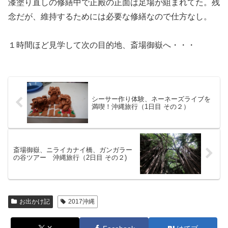
漆塗り直しの修繕中で正殿の正面は足場が組まれてた。残
念だが、維持するためには必要な修繕なので仕方なし。
１時間ほど見学して次の目的地、斎場御嶽へ・・・
シーサー作り体験、ネーネーズライブを
満喫！沖縄旅行（1日目 その２）
斎場御嶽、ニライカナイ橋、ガンガラー
の谷ツアー 沖縄旅行（2日目 その２)
お出かけ記
2017沖縄