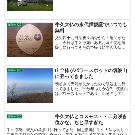
を少なくしました。長期だったので楽し
いこともありましたが、風邪引いて宮崎
で医者に行ったり 色々ありました?。そ
のときの思い...
牛久大仏の永代拝観証でいつでも
お出かけ記
無料
父の四十九日法要＆納骨から１週間がた
ち、今日は牛久浄苑にあるお墓の花を清
掃しに行ってきたので帰りに牛久大仏も
立ち寄ってきました。牛久浄苑は父が生
前から時々訪れて、ここにお墓建てたい
と言っていた。希望を叶えることができ
てよかった。牛久浄苑の隣...
山全体がパワースポットの筑波山
お出かけ記
に登ってきました
朝起きて天気が良かったので筑波山に行
ってきました。20数年ぶりかな?。筑波山
はパワースポットであり、山そのものが
御神体なので相当なパワーだと言われて
ます。疲れた体＆心にパワーをつけよう
(^^; 自宅を8時に出発、筑波山神社には9
時に到着した...
牛久大仏とコスモス・・二分咲き
お出かけ記
位かな。ちと早すぎた
牛久浄苑に親父の墓参りに行ってきた。同じ敷地に牛久大仏もありコ
スモスの時期なので立ち寄った。牛久浄苑にお墓建てると牛久大仏へ