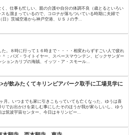
なく、仕事も忙しい、親の介護や自分の体調不良（歳とるといろい
レスも溜まっているので、コロナが落ちついている時期に夫婦で
3（日）茨城空港から神戸空港、ＵＳＪの予...
した。８時に行って１６時まで・・・・相変わらずすごい人で疲れ
＾＾；バズ・ライトイヤー、スペースマウンテン、ビックサンダー
ションカリブの海賊、イッツ・ア・スモール...
生>が飲みたくてキリンビアパーク取手に工場見学に
ら1ヶ月。いつまでも家に引きこもっていても亡くなった、ゆうは喜
帰りでお出かけを楽しむ事にしたそのほうが我が家らしいし、ゆう
は筑波宇宙センター、今日はキリンビー...
東本願寺、西本願寺、東寺