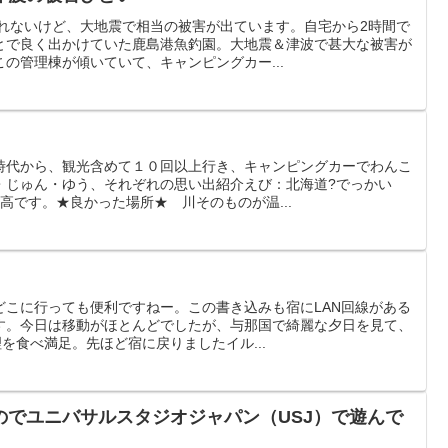
されないけど、大地震で相当の被害が出ています。自宅から2時間で
とで良く出かけていた鹿島港魚釣園。大地震＆津波で甚大な被害が
の管理棟が傾いていて、キャンピングカー...
時代から、観光含めて１０回以上行き、キャンピングカーでわんこ
・じゅん・ゆう、それぞれの思い出紹介えび：北海道?でっかい
高です。★良かった場所★ 川そのものが温...
どこに行っても便利ですねー。この書き込みも宿にLAN回線がある
す。今日は移動がほとんどでしたが、与那国で綺麗な夕日を見て、
理を食べ満足。先ほど宿に戻りましたイル...
のでユニバサルスタジオジャパン（USJ）で遊んで