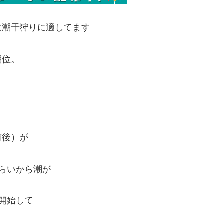
は潮干狩りに適してます
潮位。
前後）が
らいから潮が
開始して