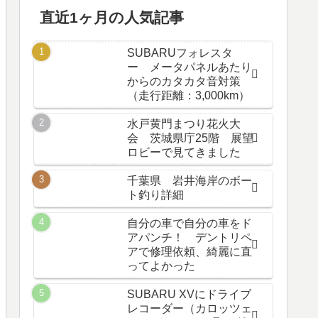
直近1ヶ月の人気記事
SUBARUフォレスタ
ー メータパネルあたり
からのカタカタ音対策
（走行距離：3,000km）
水戸黄門まつり花火大
会 茨城県庁25階 展望
ロビーで見てきました
千葉県 岩井海岸のボー
ト釣り詳細
自分の車で自分の車をド
アパンチ！ デントリペ
アで修理依頼、綺麗に直
ってよかった
SUBARU XVにドライブ
レコーダー（カロッツェ