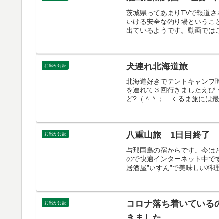
茨城県ってあまりTVで報道
いける安全な釣り場というこ
出ているようです。動画ではこ
犬連れ北海道旅
お出かけ記
北海道好きでテントキャンプ
を連れて３回行きましたえび
ど?（＾＾； くるま旅には最
八重山旅 1日目終了
お出かけ記
与那国島の宿からです。今は
ので快適インターネット中で
居酒屋”いすん”で美味しい料
コロナ落ち着いている
お出かけ記
きました