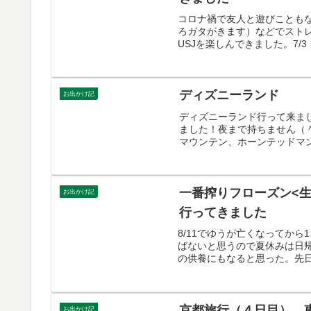
コロナ禍で友人と遊びことも
ろガタがきます）などでスト
USJを楽しんできました。7/
ディズニーランド
お出かけ記
ディズニーランド行って来ま
ました！夜まで持ちません（
マウンテン、ホーンテッドマン
一番搾りフローズン<
お出かけ記
行ってきました
8/11でゆうが亡くなってか
ばないと思うので夏休みは日
の供養にもなると思った。先日
京都旅行（４日目） 
お出かけ記