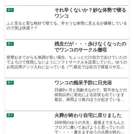
それ辛くないか？妙な体勢で寝る
愛犬
ワンコ
ふと見ると変な格好で寝てる。辛そうな体勢に見えるが爆睡している
ので実は快適？？
残念だが・・・歩けなくなったの
愛犬
でワンコのサークル撤収
痙攣おきてからも体調が良い場合、ちょっとだけ自力で歩けていたの
でよろけて怪我しないようにソフトサークルを設置していた。ゆうの
お世話用グッツ入れになっている（^^;最近では自力で寝返りや立ち
上がる事ができなくなってしまったし、心臓が弱っている...
ワンコの痴呆予防に日光浴
愛犬
15歳9ヶ月と高齢犬なので、腎不全などの
病気以外に老化による症状も出ています
最近、昼間より夜のほうが起きている時
間が長いような感じになってきた。痴呆
症状のひとつに昼夜逆転がある。年齢的
に痴呆症の症状が出てもおかしくない。
火葬が終わり自宅に戻りました
愛犬
今は自力ではほとんど...
16年間のゆうの犬生、最後まできちんと
ブログに書いてあげようと思っていたの
で・・・・書きますゆうの火葬が終わり