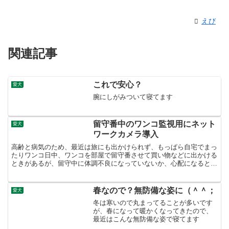
えび
関連記事
これで安心？
愛犬
腕にしがみついて寝てます
留守番中のワンコ監視用にネット
愛犬
ワークカメラ導入
高齢と病気のため、最近は旅にも出かけられず、もっぱら自宅でまっ
たりワンコ日中、ワンコを部屋で留守番させて買い物などに出かける
ときがあるが、留守中に体調不良になっていないか、心配になるとき
があるそこで、ネットワークカメラを導入。これ【在庫あり...
春なので？無防備な姿に（＾＾；
愛犬
冬は寒いので丸まってることが多いです
が、春になって暖かくなってきたので、
最近はこんな無防備な姿で寝てます