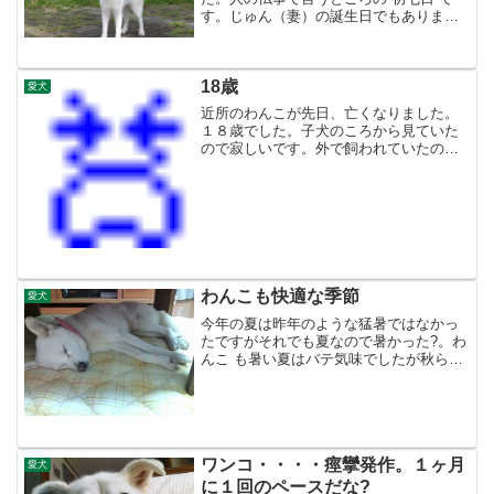
す。じゅん（妻）の誕生日でもありま
す・・・・まだ1週間なので遺骨や写真を
見ると悲しくて涙が出ますが、気持ちは
とても穏やかです。思い起こせば半年
18歳
前、突然大きな痙攣に襲わ...
愛犬
近所のわんこが先日、亡くなりました。
１８歳でした。子犬のころから見ていた
ので寂しいです。外で飼われていたので
すが、ちょっと様子がおかしくなってき
たころどこからか、ノラネコがやってき
て、わんこの小屋で一緒に寄り添って寝
ていました。そのせいかわ...
わんこも快適な季節
愛犬
今年の夏は昨年のような猛暑ではなかっ
たですがそれでも夏なので暑かった?。わ
んこ も暑い夏はバテ気味でしたが秋らし
くなってきた今日この頃、お気に入りの
場所（テーブルの下）で気持ちよさそう
に寝ています
ワンコ・・・・痙攣発作。１ヶ月
愛犬
に１回のペースだな?