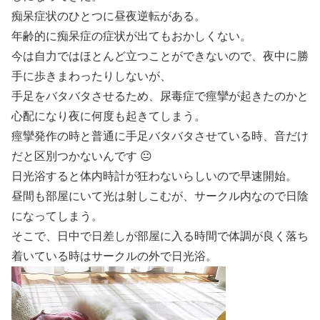
痴呆症状のひとつに昼夜逆転がある。
年齢的に痴呆症の症状が出てもおかしくない。
今は自力ではほとんど立つことができないので、夜中に勝
手に歩きまわったりしないが、
手足をバタバタさせるため、尿毒症で痙攣が起きたのかと
心配になり夜に何度も起きてしまう。
痙攣発作の時と普通に手足バタバタさせている時、音だけ
だと区別つかないんです 😐
日光浴すると体内時計が狂わないらしいので早速開始。
昼間も部屋にいて光は射しこむが、サークル内なので日陰
になってしまう。
そこで、日中で日差しが部屋に入る時間で体調が良く落ち
着いている時はサークルの外で日光浴。