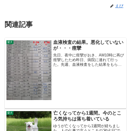
えび
関連記事
血液検査の結果。悪化していない
愛犬
が・・・痙攣
先日、夜中に痙攣がおき、AM10時に再び
痙攣したため昨日、病院に連れて行っ
た。先週、血液検査をした結果をもらっ
た。腎臓の値であるBUNは下がっていて
良い結果に。CREも大きな変化なし肝臓
の値（GPT)は正常値になった。一番悪い
時は499とす...
亡くなってから1週間。今のとこ
愛犬
ろ気持ちは落ち着いている
ゆうが亡くなってから1週間が経ちまし
た。人の仏事で言うところの”初七日”で