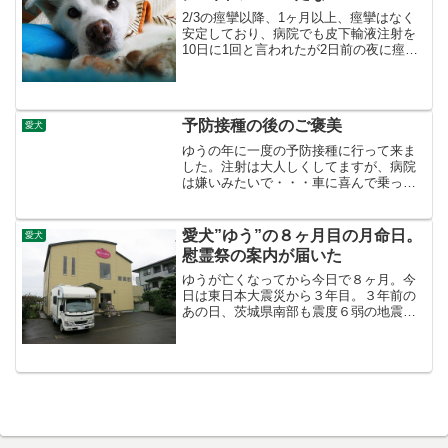
2/3の痙攣以降、1ヶ月以上、痙攣はなく
安定しており、病院でも皮下輸液注射を
10日に1回と言われたが2日前の夜に痙攣
が起きてしてしまった。最近は食欲もあ
り、またちょっとだけ歩けるようになっ
てきた矢先。1分程度で痙攣は収まった
が、痙攣の後はビ...
予防接種の後のご褒美
愛犬
ゆうの年に一度の予防接種に行って来ま
した。注射は大人しくしてますが、病院
は嫌いみたいで・・・車に喜んで乗っ
て、病院で注射されて終わりだと、車
＝ 嫌な事 となってしまうので、嫌な
ことの後は楽しいこと！車に乗るのが大
愛犬”ゆう”の８ヶ月目の月命日。
愛犬
好きなのでご褒美で車で近所...
慰霊祭の案内が届いた
ゆうが亡くなってから今日で８ヶ月。今
日は東日本大震災から３年目。３年前の
あの日、茨城県南部も震度６弱の地震、
３０分後に茨城県沖が震源で震度６弱の
地震。立て続けに２回発生した大きな地
震、ゆうもただならぬ状況に落ち着かな
くなってたな?。月命日な...