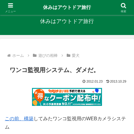
キャンプ、釣り、旅行など外遊びを楽しんでます
休みはアウトドア旅行
メニュー
検索
休みはアウトドア旅行
ホーム
遊びの相棒
愛犬
ワンコ監視用システム、ダメだ。
2012.01.23
2013.10.29
この前、構築
してみたワンコ監視用のWEBカメラシステ
ム