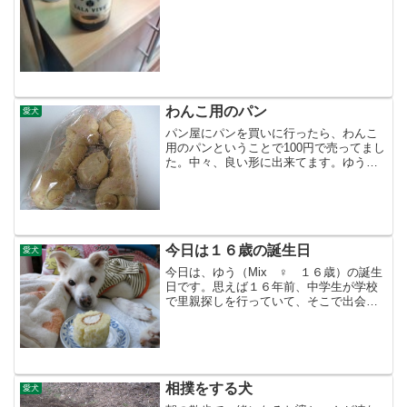
と開けました ６８０円の安いシャンパン
でしたが辛口で我が家...
わんこ用のパン
愛犬
パン屋にパンを買いに行ったら、わんこ
用のパンということで100円で売ってまし
た。中々、良い形に出来てます。ゆうに
あげたら、なんだこれ？って感じで匂い
嗅いでましたが問題なし！とわかった瞬
間、一気に食べちゃった
今日は１６歳の誕生日
愛犬
今日は、ゆう（Mix ♀ １６歳）の誕生
日です。思えば１６年前、中学生が学校
で里親探しを行っていて、そこで出会っ
た。犬嫌いな俺だったが（じゅんは犬大
好き）、何かの縁を感じて引き取った。
今では犬大好きである 正確な誕生日は不
明。獣医さんに７月...
相撲をする犬
愛犬