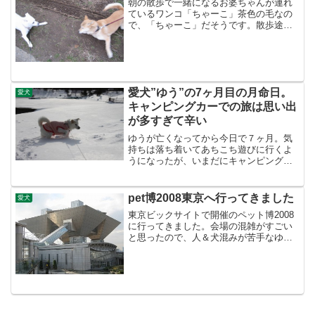
朝の散歩で一緒になるお婆ちゃんが連れ
ているワンコ「ちゃーこ」茶色の毛なの
で、「ちゃーこ」だそうです。散歩途中
に出会うと何故かうちの”ゆう”と相撲を取
るんです（＾＾；仲が悪い訳じゃなく
て、遊んでる見たいです。ちなみにどち
らも女の子です 見合っ...
愛犬”ゆう”の7ヶ月目の月命日。
愛犬
キャンピングカーでの旅は思い出
が多すぎて辛い
ゆうが亡くなってから今日で７ヶ月。気
持ちは落ち着いてあちこち遊びに行くよ
うになったが、いまだにキャンピングカ
ーだけはダメだ・・・・。北海道から鹿
児島まで全国を一緒に旅したキャンピン
グカー、思い出が多いので楽しい事も沢
pet博2008東京へ行ってきました
愛犬
山思い出すが、ここに”ゆ...
東京ビックサイトで開催のペット博2008
に行ってきました。会場の混雑がすごい
と思ったので、人＆犬混みが苦手なゆう
はお留守番。ガソリンも安くなったので
キャンピングカーで出かけました。うち
からだと電車使うより車のほうが安上が
りなんです（高速使わ...