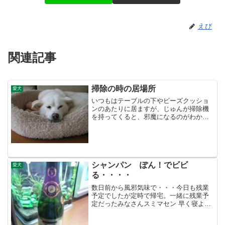
えび
関連記事
掃除の時の居場所
愛犬
いつもはテーブルの下やビーズクッショ
ンのあたりに居ますが、じゅんが掃除機
を持ってくると、邪魔になるのがわかる
のか、自ら移動して部屋の隅にある、こ
こで終わるのをじっと待ってます
シャンパン ぽん！でビビ
愛犬
る・・・・
数日前から風邪気味で・・・今日も残業
予定でしたが定時で帰宅。一緒に残業予
定だったみなさんスミマセン 早く寝よう
と思ったが、クリスマスイブということ
で・・・とりあえずシャンパンをポン！