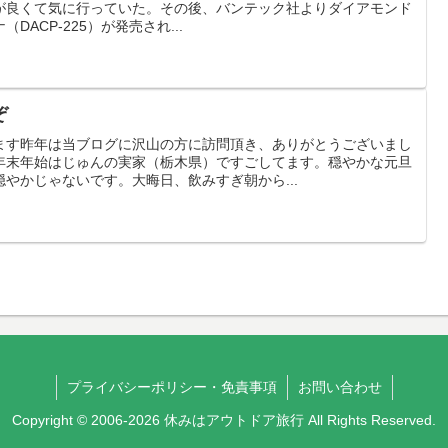
が良くて気に行っていた。その後、バンテック社よりダイアモンド
ACP-225）が発売され...
ぞ
ます昨年は当ブログに沢山の方に訪問頂き、ありがとうございまし
年末年始はじゅんの実家（栃木県）ですごしてます。穏やかな元旦
やかじゃないです。大晦日、飲みすぎ朝から...
プライバシーポリシー・免責事項
お問い合わせ
Copyright © 2006-2026 休みはアウトドア旅行 All Rights Reserved.