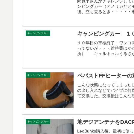
間寛平さんがチャレンジして
ンピングカー（アメリカだと
後、立ち去るとき・・・・・車
キャンピングカー １
キャンピングカー
１０年目の車検終了！ワンコ
ってないが・・・維持費はかか
所） キュルキュルうるさか
ベバストFFヒーターの
キャンピングカー
こんな状態になってしまったL
の出し入れなどでパイプに何
て交換した。交換後はこんな感
地デジアンテナをDACP
キャンピングカー
LeoBunks購入後、最初に