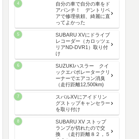
自分の車で自分の車をド
アパンチ！ デントリペ
アで修理依頼、綺麗に直
ってよかった
SUBARU XVにドライブ
レコーダー（カロッツェ
リアND-DVR1）取り付
け
SUZUKIハスラー クイ
ックエバポレータークリ
ーナーでエアコン消臭
（走行距離12,500km)
スバルXVにアイドリン
グストップキャンセラー
を取り付け
SUBARU XV ストップ
ランプが切れたので交
換 （走行距離８２，５