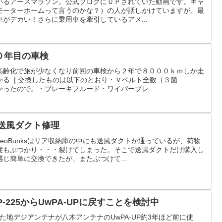
いるアースマラソン。公式ブログにＵＰされていた動画です。キャ
モーターホームって言うのかな？）の人が話しかけていますが、最
がデカい！さらに乗用車を牽引しているアメ...
０年目の車検
高齢化で旅が少なくなり前回の車検から２年で８０００ｋｍしか走
る :| 交換したものは以下のとおり・Ｖベルト全数（３箇
ったので。・ブレーキフルード・ワイパーブレ...
送風ダクト修理
eoBunksはリア収納庫の中にも送風ダクトが通っているが、荷物
度もぶつかり・・・裂けてしまった。そこで送風ダクトだけ購入し
じ簡単に交換できたが、またぶつけて...
-225からUwPA-UPに戻すことを検討中
使った地デジアンテナが八木アンテナのUwPA-UP約3年ほど前に使