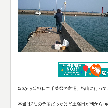
5/5から1泊2日で千葉県の富浦、館山に行っ
本当は2泊の予定だったけど土曜日が朝から雨