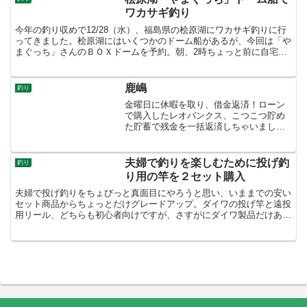
ワカサギ釣り
今年の釣り収めで12/28（水）、福島県の桧原湖にワカサギ釣りに行
ってきました。桧原湖にはいくつかのドーム船があるが、今回は「や
まぐっち」さんのＢＯＸドームを予約。朝、2時ちょっと前に自宅を
出発。磐越道の阿武隈高原ＳＡあたりから雪になり、磐...
鹿嶋
釣り
金曜日に休暇を取り、借金返済！ローン
で購入したレオバンクス、こつこつ貯め
た貯蓄で残金を一括返済しちゃいまし
た。利息もバカになりませんしね?やっと
借金なしの車になりました(^^)午前中に手
続きが終わったので、暇つぶしに鹿嶋へ
夫婦で釣りを楽しむために投げ釣
釣り
海釣りに行って来ま...
り用の竿を２セット購入
夫婦で投げ釣りをちょびっと真面目にやろうと思い、いままでの安い
セット商品からちょっとだけグレードアップ。ダイワの投げ竿と遠投
用リール、どちらも初心者向けですが、さすがにダイワ製品だけあっ
て、今までの格安セット竿とは見た目から違う暖かい時期は...