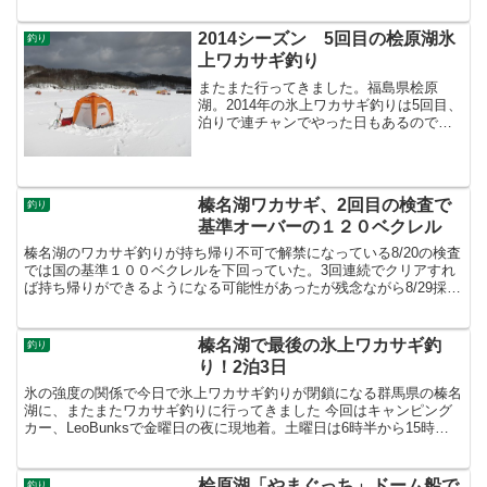
日ですごいことになって...
2014シーズン 5回目の桧原湖氷
釣り
上ワカサギ釣り
またまた行ってきました。福島県桧原
湖。2014年の氷上ワカサギ釣りは5回目、
泊りで連チャンでやった日もあるので日
数で言うと8回目。土曜日の朝2時に自宅
を出発し6時ちょっと前に桧原湖着。気温
は氷点下8度。キャンピングカーも何台か
止まってる。う...
榛名湖ワカサギ、2回目の検査で
釣り
基準オーバーの１２０ベクレル
榛名湖のワカサギ釣りが持ち帰り不可で解禁になっている8/20の検査
では国の基準１００ベクレルを下回っていた。3回連続でクリアすれ
ば持ち帰りができるようになる可能性があったが残念ながら8/29採取
したワカサギからは120ベクレルを検出。残念な...
榛名湖で最後の氷上ワカサギ釣
釣り
り！2泊3日
氷の強度の関係で今日で氷上ワカサギ釣りが閉鎖になる群馬県の榛名
湖に、またまたワカサギ釣りに行ってきました 今回はキャンピング
カー、LeoBunksで金曜日の夜に現地着。土曜日は6時半から15時ま
で、今日は6時半から11時まで楽しみました。ワ...
桧原湖「やまぐっち」ドーム船で
釣り