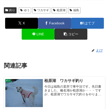
釣り
ゆう
ワカサギ
桧原湖
福島
X
Facebook
はてブ
LINE
コピー
えび
関連記事
桧原湖 ワカサギ釣り
釣り
今日は福島の某所で車中泊です。先日書
きました、榛名湖か桧原湖か・・・です
が、桧原湖でワカサギ穴釣りをやりまし
た。気温が高く、雪ではなく雨が時々降
ってました さすが平日、人も少なくのん
びり釣りを楽しめました。榛名湖は解禁