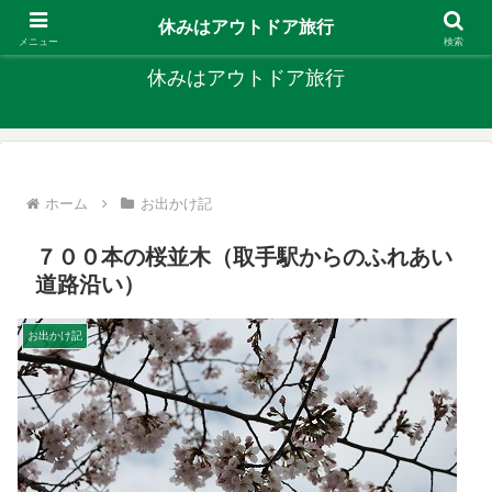
キャンプ、釣り、旅行など外遊びを楽しんでます
休みはアウトドア旅行
メニュー
検索
休みはアウトドア旅行
ホーム
お出かけ記
７００本の桜並木（取手駅からのふれあい
道路沿い）
お出かけ記