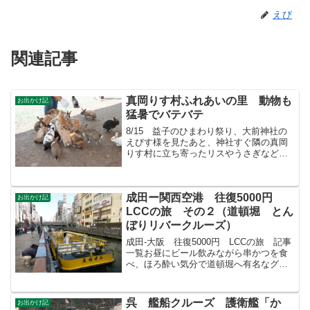
えび
関連記事
真岡りす村ふれあいの里 動物も
お出かけ記
猛暑でバテバテ
8/15 益子のひまわり祭り、大前神社の
えびす様を見たあと、神社すぐ隣の真岡
りす村に立ち寄ったリスやうさぎなどに
エサをあげられ、触れ合える施設園内の
リス。エサを100円で購入してあげること
ができるが・・・猛暑でリスが出てこな
成田ー関西空港 往復5000円
いやっと1匹見つ...
お出かけ記
LCCの旅 その２（道頓堀 とん
ぼりリバークルーズ）
成田-大阪 往復5000円 LCCの旅 記事
一覧お昼にビール飲みながら串かつを食
べ、ほろ酔い気分で道頓堀へ有名なグリ
コの看板だ?大阪周遊パスについている無
料券で「とんぼりリバークルーズ」に乗
ってみた。これは道頓堀を船で20分ほど
呉 艦船クルーズ 護衛艦「か
お出かけ記
ガイドさんが...