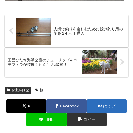
夫婦で釣りを楽しむために投げ釣り用の
竿を２セット購入
国営ひたち海浜公園のチューリップ＆ネ
モフィラが綺麗！わんこ入場OK！
お出かけ記
桜
X
Facebook
はてブ
LINE
コピー