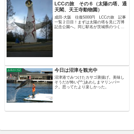
LCCの旅 その６（太陽の塔、通
天閣、天王寺動物園）
成田-大阪 往復5000円 LCCの旅 記事
一覧２日目！まずは太陽の塔を見に万博
記念公園へ。同じ駅名が茨城県のつくば
エクスプレスにもあるな?・・と思いなが
ら大阪モノレールに乗って到着。まだ公
園は開園していない時間だが、太陽の塔
だけみたかった...
今日は沼津を観光中
お出かけ記
沼津港でみつけたカサゴ唐揚げ。美味し
そうだが怖い(^^;)あわしまマリンパー
ク。思ってたより楽しかった。