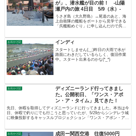
が」、潜水艦が目の前！ -山陽
瀬戸内の旅 4日目 5/9（水）-
うさぎ島（大久野島）→尾道のあと、海
上自衛隊の艦船をボートから見学できる
「呉艦船めぐり」に申し込んだので呉ま
で移動。日中もツアーはあるが日没に合
わせた「夕呉クルーズ」に申し込んだ。
艦船めぐりの受付。数日前に天気予報を
インディ
お出かけ記
見て晴れそうなこの日に予...
スタートしません(;_;)昨日の大雨で水が
路面にわきだしているらしく、復旧作業
中。スタート出来るのかな(*_*)
ディズニーランド行ってきまし
お出かけ記
た。公開初日、「ワンス・アポ
ン・ア・タイム」見てきた！
先日、休暇を取得してディズニーランドに行ってきました。本当は今
日、休暇で釣りにでも行こうと思っていたが、5/29からシンデレラ城
に映像投影するキャッスルプロジェクション「ワンス・アポン・ア・
タイム」が始めるということで、急きょ予定を変更して...
成田ー関西空港 往復5000円
お出かけ記