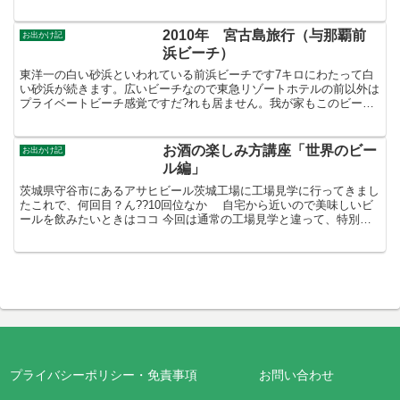
民だがあまり知らない(^^; 龍ヶ崎市役所のWEB...
2010年 宮古島旅行（与那覇前
お出かけ記
浜ビーチ）
東洋一の白い砂浜といわれている前浜ビーチです7キロにわたって白
い砂浜が続きます。広いビーチなので東急リゾートホテルの前以外は
プライベートビーチ感覚ですだ?れも居ません。我が家もこのビーチ
が気に入ってて宮古島に何度も来ています。2010年 宮...
お酒の楽しみ方講座「世界のビー
お出かけ記
ル編」
茨城県守谷市にあるアサヒビール茨城工場に工場見学に行ってきまし
たこれで、何回目？ん??10回位なか 自宅から近いので美味しいビ
ールを飲みたいときはココ 今回は通常の工場見学と違って、特別企
画。お酒の楽しみ方講座「世界のビール編」
プライバシーポリシー・免責事項
お問い合わせ