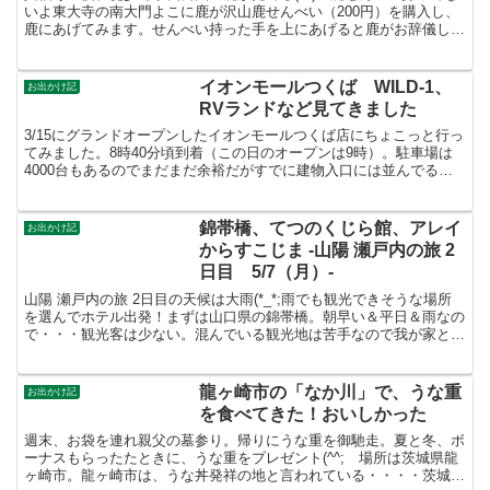
いよ東大寺の南大門よこに鹿が沢山鹿せんべい（200円）を購入し、
鹿にあげてみます。せんべい持った手を上にあげると鹿がお辞儀して
くれるので可愛いです。俺はポケットに手を入れてた...
イオンモールつくば WILD-1、
お出かけ記
RVランドなど見てきました
3/15にグランドオープンしたイオンモールつくば店にちょこっと行っ
てみました。8時40分頃到着（この日のオープンは9時）。駐車場は
4000台もあるのでまだまだ余裕だがすでに建物入口には並んでる。
イオンモール（イオンと専門店）の建物の外にウェ...
錦帯橋、てつのくじら館、アレイ
お出かけ記
からすこじま -山陽 瀬戸内の旅 2
日目 5/7（月）-
山陽 瀬戸内の旅 2日目の天候は大雨(*_*;雨でも観光できそうな場所
を選んでホテル出発！まずは山口県の錦帯橋。朝早い＆平日＆雨なの
で・・・観光客は少ない。混んでいる観光地は苦手なので我が家とし
ては雨でも空いているのでよかった。次に向かった...
龍ヶ崎市の「なか川」で、うな重
お出かけ記
を食べてきた！おいしかった
週末、お袋を連れ親父の墓参り。帰りにうな重を御馳走。夏と冬、ボ
ーナスもらったたときに、うな重をプレゼント(^^; 場所は茨城県龍
ヶ崎市。龍ヶ崎市は、うな丼発祥の地と言われている・・・・茨城県