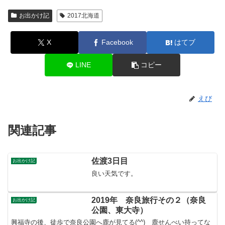
お出かけ記
2017北海道
X
Facebook
はてブ
LINE
コピー
えび
関連記事
佐渡3日目
お出かけ記
良い天気です。
2019年 奈良旅行その２（奈良
お出かけ記
公園、東大寺）
興福寺の後、徒歩で奈良公園へ鹿が見てる(^^) 鹿せんべい持ってな