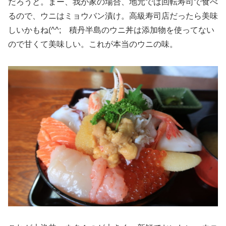
だろうと。まー、我が家の場合、地元では回転寿司で食べ
るので、ウニはミョウバン漬け。高級寿司店だったら美味
しいかもね(^^; 積丹半島のウニ丼は添加物を使ってない
ので甘くて美味しい。これが本当のウニの味。