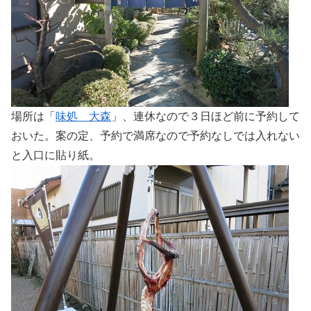
場所は「
味処 大森
」、連休なので３日ほど前に予約して
おいた。案の定、予約で満席なので予約なしでは入れない
と入口に貼り紙。