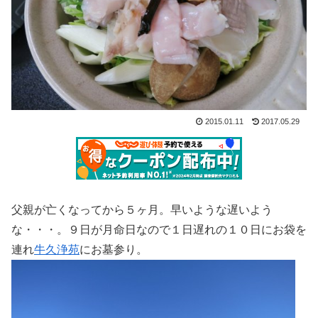
2015.01.11
2017.05.29
父親が亡くなってから５ヶ月。早いような遅いよう
な・・・。９日が月命日なので１日遅れの１０日にお袋を
連れ
牛久浄苑
にお墓参り。