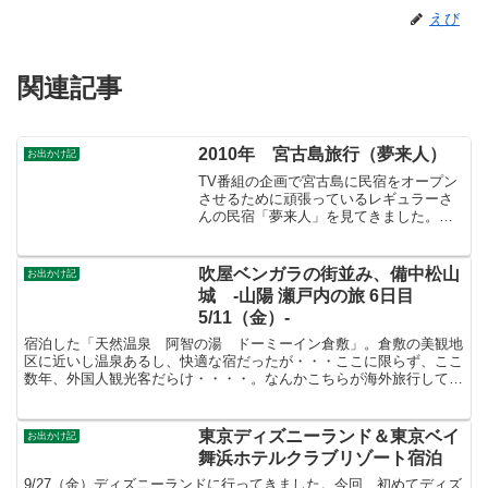
えび
関連記事
2010年 宮古島旅行（夢来人）
お出かけ記
TV番組の企画で宮古島に民宿をオープン
させるために頑張っているレギュラーさ
んの民宿「夢来人」を見てきました。場
所はマンゴーで有名な「クマザ農園」の
すぐ近くです本人達は居ませんでした。
内装工事の方が工事中。そういえば、今
吹屋ベンガラの街並み、備中松山
お出かけ記
回宿泊した民宿のオーナ...
城 -山陽 瀬戸内の旅 6日目
5/11（金）-
宿泊した「天然温泉 阿智の湯 ドーミーイン倉敷」。倉敷の美観地
区に近いし温泉あるし、快適な宿だったが・・・ここに限らず、ここ
数年、外国人観光客だらけ・・・・。なんかこちらが海外旅行してる
みたくて落ち着かない。朝食はバイキングだが、「祭り寿司...
東京ディズニーランド＆東京ベイ
お出かけ記
舞浜ホテルクラブリゾート宿泊
9/27（金）ディズニーランドに行ってきました。今回、初めてディズ