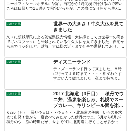
ニーオフィシャルホテルに宿泊。自宅から1時間弱で行けるので若い
ころは日帰りで1日遊んで帰宅だったが、この歳になり朝から遊ぶと
夜には疲れが・・・・。キャンピングカー乗ってたとき...
世界一の大きさ！牛久大仏を見て
お出かけ記
きました
久々に茨城県民による茨城県観光情報！大仏様としては世界一の高さ
でギネスブックにも登録されている牛久大仏を見てきました。自宅か
ら車で４０分ほど。以前、大仏様の近くまで仕事で通勤しており、毎
朝、巨大な大仏様を見ていましたが実際に行った事はなかっ...
ディズニーランド
お出かけ記
ディズニーランド行って来ました。８時
に行って１６時まで・・・・相変わらず
すごい人で疲れました！夜まで持ちませ
ん（＾＾；バズ・ライトイヤー、スペー
スマウンテン、ビックサンダーマウンテ
ン、ホーンテッドマンションカリブの海
2017 北海道（3日目） 積丹でウ
お出かけ記
賊、イッツ・ア・スモール...
ニ丼、温泉を楽しみ、札幌でスー
プカレー、キリンビール園を楽し
んだ
６/26（月） 曇り今日は・・今日も・・北海道の美味しいものを求
めて出発！昔から一度食べてみたかった積丹のウニ。6月から8月が
積丹のウニ漁の時期だが、今まで9月に北海道に行くことが多かった
ので、時期がずれていた。今回はウニ漁の時期にぴったり...