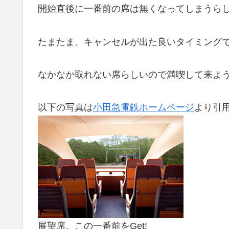
開始直後に一番前の席は無くなってしまうら
たまたま、キャンセルが出た良いタイミングで
なかなか取れない席らしいので満喫して来ようと
以下の写真は
小田急電鉄ホームページ
より引
展望席。この一番前をGet!