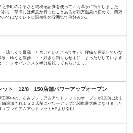
中之条町のふるさと納税感謝券を使って四万温泉に宿泊しました。
があり、草津には何度か行ったことあるが四万温泉は初めて。四万
かではなくレトロ温泉街の雰囲気で俺好みの...
・・涼しくて最高！と言いたいところですが、腰痛が完治していな
温泉、ゆうと散歩・・・好きな釣りもせずに、まったりしています
ー、レオバンクスを半分運転してもらいまし...
ット 12/8 150店舗パワーアップオープン
工事中の、あみプレミアムアウトレットのオープンが12/8に決ま
店舗追加され１５０店舗にパワーアップ北関東最大級になりました
（プレミアムアウトレットHPより引用...