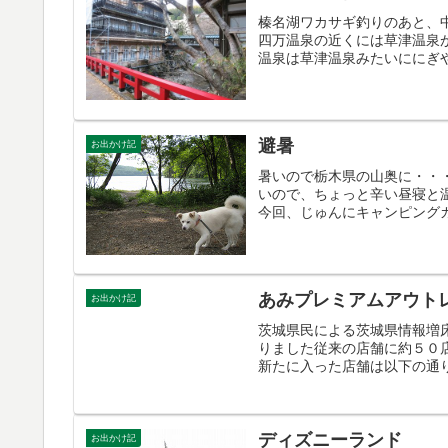
榛名湖ワカサギ釣りのあと、
四万温泉の近くには草津温泉
温泉は草津温泉みたいににぎや
避暑
お出かけ記
暑いので栃木県の山奥に・・
いので、ちょっと辛い昼寝と
今回、じゅんにキャンピングカ
あみプレミアムアウトレ
お出かけ記
茨城県民による茨城県情報増床
りました従来の店舗に約５０
新たに入った店舗は以下の通り
ディズニーランド
お出かけ記