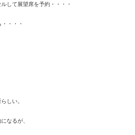
セルして展望席を予約・・・・
ら・・・・
所らしい。
始になるが、