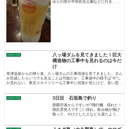
ゆりの塔や平和祈念公園などに行き、夜
はライブ居酒屋で沖縄民謡を楽しんだ。
八ッ場ダムを見てきました！巨大
お出かけ記
構造物の工事中を見れるのは今だ
け
草津温泉からの帰り道、八ッ場ダムの工事現場を見てきました。ダム
が完成したらいつでも見ることは可能だが、工事途中の様子は”今”し
か見れない。東京スカイツリーも工事中に何度か見たけど、良い思い
出になったしね。見学ツアーなども色々あるみたいだが、...
3日目 石垣島で釣り
お出かけ記
那覇空港からですいや?飛行機、揺れた！
積乱雲突入ですごい揺れ。飲み物が飛び
散って、やけどした人なども居たようで
す。今日は石垣島で釣り（＾＾；さすが
南国、魚がカラフルです。いろんな魚が
釣れて楽しかったですちょっと観光とお