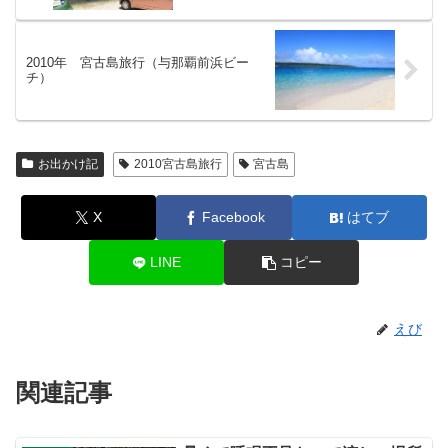
2010年 宮古島旅行（与那覇前浜ビー
チ）
お出かけ記
2010宮古島旅行
宮古島
X
Facebook
はてブ
LINE
コピー
えび
関連記事