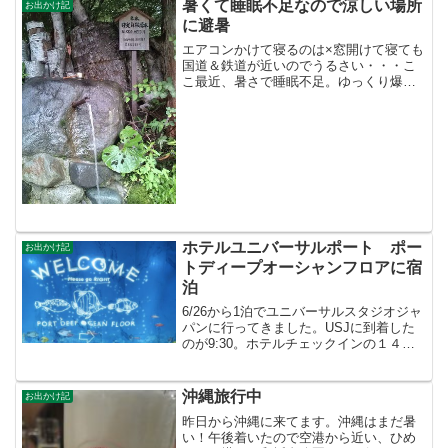
暑くて睡眠不足なので涼しい場所
お出かけ記
に避暑
エアコンかけて寝るのは×窓開けて寝ても
国道＆鉄道が近いのでうるさい・・・こ
こ最近、暑さで睡眠不足。ゆっくり爆睡
したいので涼しい奥日光に来ました。涼
しくて快適です。お気に入りの温泉入っ
て（回数券買っちゃった ）おいしい湧き
水を汲んだので・・・...
ホテルユニバーサルポート ポー
お出かけ記
トディープオーシャンフロアに宿
泊
6/26から1泊でユニバーサルスタジオジャ
パンに行ってきました。USJに到着した
のが9:30。ホテルチェックインの１４時
までUSJへ。最初に４／１８にオープン
した新アトラクション「シング・オン・
ツアー」。一番前の席に座れたので迫力
沖縄旅行中
お出かけ記
あるステー...
昨日から沖縄に来てます。沖縄はまだ暑
い！午後着いたので空港から近い、ひめ