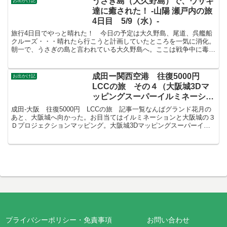
うさぎ島（大久野島）で、ウサギ
お出かけ記
土産買って、石垣の旅は...
達に癒された！ -山陽 瀬戸内の旅
4日目 5/9（水）-
旅行4日目でやっと晴れた！ 今日の予定は大久野島、尾道、呉艦船
クルーズ・・・晴れたら行こうと計画していたところを一気に消化。
朝一で、うさぎの島と言われている大久野島へ。ここは戦争中に毒ガ
スを製造していた島。毒ガス兵器は国際的に禁止されていた...
成田ー関西空港 往復5000円
お出かけ記
LCCの旅 その４（大阪城3Dマ
ッピングスーパーイルミネーショ
ン）
成田-大阪 往復5000円 LCCの旅 記事一覧なんばグランド花月の
あと、大阪城へ向かった。お目当てはイルミネーションと大阪城の３
Ｄプロジェクションマッピング。大阪城3Dマッピングスーパーイル
ミネーションを見るには入場券が必要。いつでも来れ...
プライバシーポリシー・免責事項
お問い合わせ