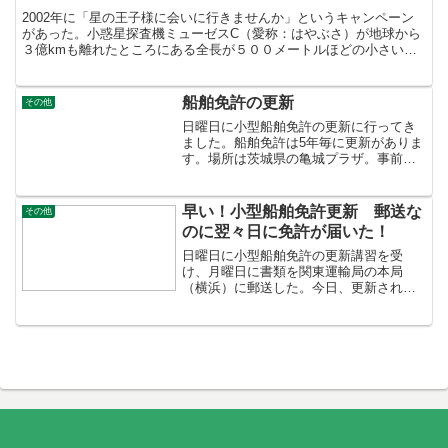
2002年に「星の王子様に会いに行きませんか」というキャンペーン
があった。小惑星探査機ミューゼスC（愛称：はやぶさ）が地球から
３億kmも離れたところにある全長が５００メートルほどの小さい小
惑星「イトカワ」の岩石を採取して地球に持ち帰るという...
船舶免許の更新
その他
日曜日に小型船舶免許の更新に行ってき
ました。船舶免許は5年毎に更新がありま
す。場所は茨城県の亀城プラザ。事前に
ネットで10時からの更新講習を予約して
います。会場に到着するとまずは受付、
その後は身体検査を受け、あとは講習が
早い！小型船舶免許更新 郵送な
その他
始まる5分前まで自由...
のに翌々日に免許が届いた！
日曜日に小型船舶免許の更新講習を受
け、月曜日に書類を関東運輸局の本局
（横浜）に郵送した。今日、更新された
免許が郵送で届いた。月曜に郵送して水
曜に届いた！はやい講習の際、マリーナ
や海技士に依頼した場合、1週間から10日
で免許が届くと言ってまし...