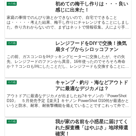
うなちゃんとしたものじゃないですけど
初めての梅干し作りは・・・良い
その他
ね ;-)で・・・・...
感じに出来た！
家庭の事情でのんびり旅とかできないので、自宅でできること
は・・・・・考えた結果、梅干し作りにチャレンジすることにしまし
た。作り方わからないので、まずはネットで情報収集。人により手順
は色々だが、基本的なことは同じようなので、それにならって梅干...
レンジフードをDIYで交換！換気
その他
扇タイプからシロッコファン
この前、ガスコンロをIHクッキングヒーターに交換したが、その矢
先、レンジフードのファンから異音。16年使ったのでそろそろ寿命
か？？コンロもIHにしたことだし、レンジフードも交換することに決
定これがもともとついていたレンジフード。16年前のリ...
キャンプ・釣り・海などアウトド
その他
アに最適なデジカメは？
アウトドアに最適なデジカメが出ましたね?キヤノンの「PowerShot
D10」 ５月発売予定【楽天】キヤノン PowerShot D10何が最適かと
いうと防水、耐寒、耐衝撃機能を備えていることですこれって外で遊
ぶ人にとってすごく良いです。...
我が家の名前を小惑星に届けてく
その他
れた探査機「はやぶさ」地球帰還
確実！