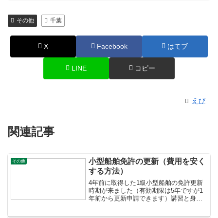
その他
千葉
X
Facebook
はてブ
LINE
コピー
えび
関連記事
小型船舶免許の更新（費用を安く
その他
する方法）
4年前に取得した1級小型船舶の免許更新
時期が来ました（有効期限は5年ですが1
年前から更新申請できます）講習と身体
検査を行い、更新申請をする必要があり
ます。身体検査といっても健康診断のよ