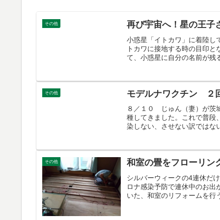
再び宇宙へ！星の王子
その他
小惑星「イトカワ」に着陸し
トカワに接地する時の目印と
て、小惑星に自分の名前が残る
モデルナワクチン ２
その他
８／１０ じゅん（妻）が茨
種してきました。これで普段
染しない、させない訳ではない
和室の畳をフローリング
その他
シルバーウィークの4連休だ
ロナ感染予防で連休中のお出
いた、和室のリフォームを行う