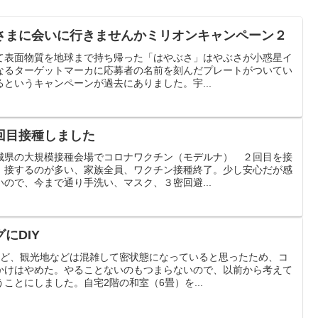
さまに会いに行きませんかミリオンキャンペーン２
て表面物質を地球まで持ち帰った「はやぶさ」はやぶさが小惑星イ
なるターゲットマーカに応募者の名前を刻んだプレートがついてい
というキャンペーンが過去にありました。宇...
回目接種しました
城県の大規模接種会場でコロナワクチン（モデルナ） ２回目を接
、接するのが多い、家族全員、ワクチン接種終了。少し安心だが感
ので、今まで通り手洗い、マスク、３密回避...
にDIY
けど、観光地などは混雑して密状態になっていると思ったため、コ
かけはやめた。やることないのもつまらないので、以前から考えて
ことにしました。自宅2階の和室（6畳）を...