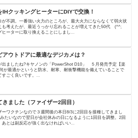
IHクッキングヒーターにDIYで交換！
ロが不調。一番強い火力のところが、最大火力にならなくて弱火状
も考えたが、最近うっかり忘れることが増えてきた50代 (^^;
グヒーターに取り換えることにしまし...
どアウトドアに最適なデジカメは？
ましたね?キヤノンの「PowerShot D10」 ５月発売予定【楽
t D10何が最適かというと防水、耐寒、耐衝撃機能を備えていることで
すごく良いです。...
てきました（ファイザー2回目）
イザーワクチンなので３週間後の本日8/3に2回目を接種してきまし
いみたいなので翌日が会社休みの日になるように1回目を調整。2回
あとは副反応が強く出なければいい...