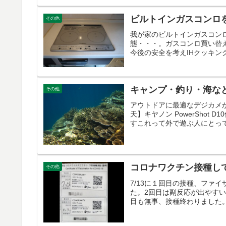
ビルトインガスコンロを
その他
我が家のビルトインガスコン
態・・・。ガスコンロ買い替え
今後の安全を考えIHクッキン
キャンプ・釣り・海な
その他
アウトドアに最適なデジカメが出
天】キヤノン PowerSho
すこれって外で遊ぶ人にとって
コロナワクチン接種し
その他
7/13に１回目の接種、ファ
た。2回目は副反応が出やす
目も無事、接種終わりました。