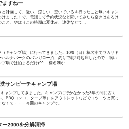
でますねー
うと計画して、近い、涼しい、空いている＆行ったこと無いキャン
つけました！で、電話して予約状況など聞いてみたら空きはあるけ
こと。やはりこの時期は夏休み、連休などで...
（キャンプ場）に行ってきました。10/9（日）榛名湖でワカサギ
ーハルナパークのバンガロー泊。釣りで朝2時起床したので、眠い
場では泊まるだけ(^^; 榛名湖か...
大洗サンビーチキャンプ場
年ぶりにキャンプしてきました。キャンプに行かなかった3年の間に古く
ル、BBQコンロ、タープ等）をアウトレットなどでコツコツと買っ
なくて・・・今回のキャンプで...
ー2000を分解清掃