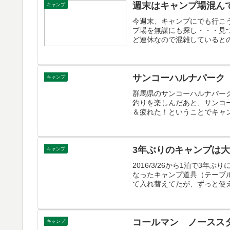
週末はキャンプ場混ん
キャンプ
今週末、キャンプにでも行こ
プ場を無謀にも探し・・・見
ど連休なので混雑しているとの
サンコーハルナパーク
キャンプ
群馬県のサンコーハルナパーク
釣りを楽しんだあと、サンコ
＆疲れた！ということでキャンプ
3年ぶりのキャンプは
キャンプ
2016/3/26から1泊で3
なったキャンプ道具（テーブ
て入れ替えてたが、ずっと使え
コールマン ノーススタ
キャンプ