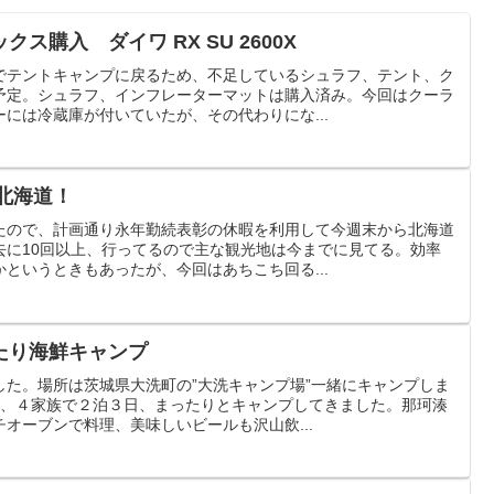
ス購入 ダイワ RX SU 2600X
でテントキャンプに戻るため、不足しているシュラフ、テント、ク
予定。シュラフ、インフレーターマットは購入済み。今回はクーラ
には冷蔵庫が付いていたが、その代わりにな...
で北海道！
たので、計画通り永年勤続表彰の休暇を利用して今週末から北海道
去に10回以上、行ってるので主な観光地は今までに見てる。効率
というときもあったが、今回はあちこち回る...
たり海鮮キャンプ
した。場所は茨城県大洗町の”大洗キャンプ場”一緒にキャンプしま
て、４家族で２泊３日、まったりとキャンプしてきました。那珂湊
オーブンで料理、美味しいビールも沢山飲...