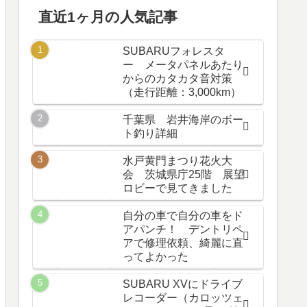
直近1ヶ月の人気記事
SUBARUフォレスタ
ー メータパネルあたり
からのカタカタ音対策
（走行距離：3,000km）
千葉県 岩井海岸のボー
ト釣り詳細
水戸黄門まつり花火大
会 茨城県庁25階 展望
ロビーで見てきました
自分の車で自分の車をド
アパンチ！ デントリペ
アで修理依頼、綺麗に直
ってよかった
SUBARU XVにドライブ
レコーダー（カロッツェ