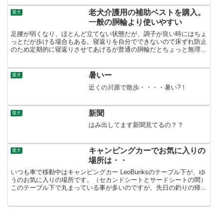
老犬介護用の補助ベストを購入。
愛犬
一般の胴輪より使いやすい
足腰が弱くなり、ほとんど立てない状態だが、調子が良い時にはちょ
っとだが歩ける場合もある。寝返りを自分でできないので床ずれ防止
のため定期的に寝返りさせてあげるが普通の胴輪だとちょっと無理が
あるそこで老犬介護用の補助ベストを購入してみた。ゆう（...
暑いー
愛犬
近くの川原で散歩・・・・暑い?！
新聞
愛犬
はみ出してます新聞見てるの？？
キャンピングカーでお気に入りの
愛犬
場所は・・
いつも車で移動中はキャンピングカー LeoBunksのテーブル下が、ゆ
うのお気に入りの場所です。（セカンドシートとサードシートの間）
このテーブル下で丸まっている事が多いのですが、先日の釣りの帰り
道、じゅんが何気に助手席から後ろを覗いたら・・...