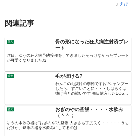
えび
関連記事
骨の形になった狂犬病注射済プレ
愛犬
ート
昨日、ゆうの狂犬病予防接種をしてきましたそっけなかったプレート
が可愛くなりましたね
毛が抜ける?
愛犬
わんこの毛抜けの季節ですね?シャンプー
したら、すごいことに・・・しばらくは
抜け毛との戦いです 先日購入したEOS
Kissで撮影＆ブログ投稿第一号！ん???な
んだかピントが鼻に合ってる？ コンデジ
ばっかりだったのでまだ慣れない。これ
おぎのやの釜飯・・・・水飲み
愛犬
でもだい...
（＾＾；
ゆうの水飲み器は”おぎのや”の釜飯 大きさも丁度良く・・・・・うち
だけか、釜飯の器を水飲みにしてるのは