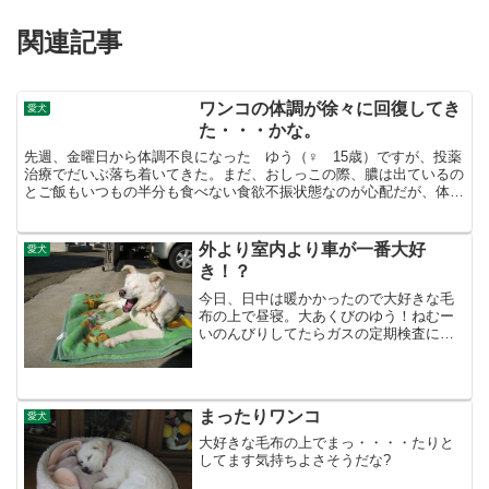
関連記事
ワンコの体調が徐々に回復してき
愛犬
た・・・かな。
先週、金曜日から体調不良になった ゆう（♀ 15歳）ですが、投薬
治療でだいぶ落ち着いてきた。まだ、おしっこの際、膿は出ているの
とご飯もいつもの半分も食べない食欲不振状態なのが心配だが、体調
悪いときって人間と同じで、辛そうな顔してるけど、昨日...
外より室内より車が一番大好
愛犬
き！？
今日、日中は暖かかったので大好きな毛
布の上で昼寝。大あくびのゆう！ねむー
いのんびりしてたらガスの定期検査にガ
ス会社の人が来ました怪しい人ではあり
ません でも、犬が苦手らしく、ゆうにビ
ビってます。申し訳ないので家に入れよ
うとしたら、外の点検の...
まったりワンコ
愛犬
大好きな毛布の上でまっ・・・・たりと
してます気持ちよさそうだな?