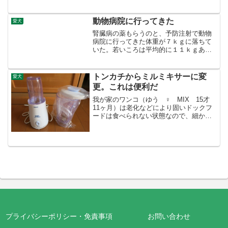
しても自分の足で歩くのは困難になって
しまいました。それでも歩く...
動物病院に行ってきた
愛犬
腎臓病の薬もらうのと、予防注射で動物
病院に行ってきた体重が７ｋｇに落ちて
いた。若いころは平均的に１１ｋｇあっ
たので、ここ数年で４ｋｇ減(>_< )
トンカチからミルミキサーに変
愛犬
更。これは便利だ
我が家のワンコ（ゆう ♀ MIX 15才
11ヶ月）は老化などにより固いドックフ
ードは食べられない状態なので、細かく
砕いて水を入れ、やわらかくしたものを
あげている。ドライフードは腎臓に負担
をかけないサポート食。これを砕くの
に、フードを袋に入れ...
プライバシーポリシー・免責事項
お問い合わせ