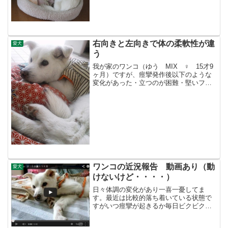
右向きと左向きで体の柔軟性が違
愛犬
う
我が家のワンコ（ゆう MIX ♀ 15才9
ヶ月）ですが、痙攣発作後以下のような
変化があった・立つのが困難・堅いフー
ドを食べるのが困難・水を自力で飲めな
い・横になった場合の体の柔軟性がちが
う最後の柔軟性が違うというのはこんな
感じ左側が下になる...
ワンコの近況報告 動画あり（動
愛犬
けないけど・・・・）
日々体調の変化があり一喜一憂してま
す。最近は比較的落ち着いている状態で
すがいつ痙攣が起きるか毎日ビクビクで
す6ヶ月前までは普通に歩けてたが痙攣
後、だんだん歩けなくなり、今では補助