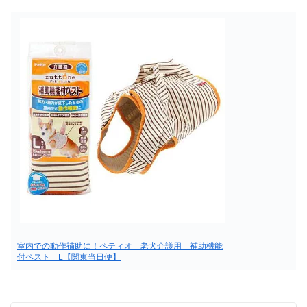
室内での動作補助に！ペティオ 老犬介護用 補助機能
付ベスト L【関東当日便】