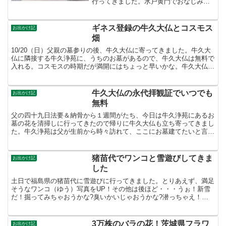
行ってきました。水戸黄門でおなじみの
徳川光圀公からも祟敬を受けた神社で
す。最近では国内最強クラスのパワース
ポットなどと言われている。駐車場は臨
ギネス登録の牛久大仏とコスモス
お出かけ記
時を含めて4か所。週末...
畑
10/20（日）父親の墓参りの後、牛久大仏に寄ってきました。牛久大
仏に隣接する牛久浄苑に、うちのお墓があるので、牛久大仏は無料で
入れる。コスモスの時期だが満開にはちょっと早いかな。牛久大仏は
年間通して色々な花が咲いているコスモス畑。花摘みも...
牛久大仏の永代拝観証でいつでも
お出かけ記
無料
父の四十九日法要＆納骨から１週間がたち、今日は牛久浄苑にあるお
墓の花を清掃しに行ってきたので帰りに牛久大仏も立ち寄ってきまし
た。牛久浄苑は父が生前から時々訪れて、ここにお墓建てたいと言っ
ていた。希望を叶えることができてよかった。牛久浄苑の隣...
猪苗代でワンコと雪遊びしてきま
お出かけ記
した
土日で福島県の猪苗代に雪遊びに行ってきました。とりあえず、満足
そうなワンコ（ゆう）写真をUP！その他は後ほど・・・うぉ！新雪
だ！掘ってみちゃおうかな?臭いかいじゃおうかな?潜っちゃえ！満
足じゃ?顔に雪ついてるよ
3万株のバラの花！茨城県フラワ
お出かけ記