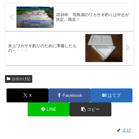
2016年 羽鳥湖のワカサギ釣りは中止が
決定。残念！
氷上ワカサギ釣りのために準備したも
の・・・・
お出かけ記
X
Facebook
はてブ
LINE
コピー
えび