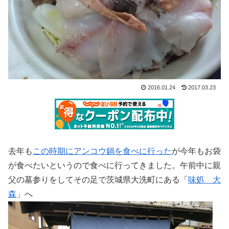
2016.01.24
2017.03.23
去年も
この時期にアンコウ鍋を食べに行った
が今年もお袋
が食べたいというので食べに行ってきました。午前中に親
父の墓参りをしてその足で茨城県大洗町にある「
味処 大
森
」へ