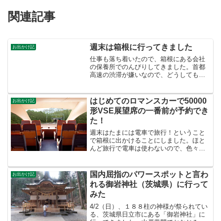
関連記事
週末は箱根に行ってきました
お出かけ記
仕事も落ち着いたので、箱根にある会社
の保養所でのんびりしてきました。首都
高速の渋滞が嫌いなので、どうしても旅
は北関東、東北方面になっちゃいますが
今回は意を決して首都高突破 : ・・・そ
んな大げさじゃないですが（＾＾；今回
はじめてのロマンスカーで50000
お出かけ記
は宿があるので燃費が...
形VSE展望席の一番前が予約でき
た！
週末はたまには電車で旅行！ということ
で箱根に出かけることにしました。ほと
んど旅行で電車は使わないので、色々と
良くわからない・・・箱根に行くにはロ
マンスカーだ！なんて思って、早速、小
田急電鉄のロマンスカー＠クラブB会員に
国内屈指のパワースポットと言わ
お出かけ記
登録しネットで予約。数...
れる御岩神社（茨城県）に行って
みた
4/2（日）、１８８柱の神様が祭られてい
る、茨城県日立市にある「御岩神社」に