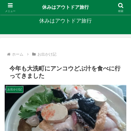
キャンプ、釣り、旅行など外遊びを楽しんでます
休みはアウトドア旅行
メニュー
検索
休みはアウトドア旅行
ホーム
お出かけ記
今年も大洗町にアンコウどぶ汁を食べに行
ってきました
お出かけ記