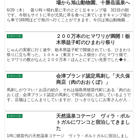
場から旭山動物園、十勝岳温泉へ
6/29（木） 曇り時々晴れ星に手のとどく丘キャンプ場 3日目の朝
です。今朝もサイトに羊が元気に草を食べに来ていますキャンプ場か
ら車で1時間ほどで旭川へ行くことができます。今日は旭山動物園。
以前、行ったことあるが、話題になったころなので大混...
２００万本のヒマワリが満開！栃
お出かけ記
木県益子町のひまわり祭り
じゅんの実家に行く途中、栃木県益子町で開催されている、ひまわり
祭りに立ち寄った。１０ｈａ（東京ドーム２個分）のヒマワリ畑で、
ヒマワリの数がなんと２００万本！ほんとにすごい光景でした◆キャ
ンピングカーでの見物◆会場周辺は農道で細い道。駐車場へ...
会津ブランド認定馬刺し「大久保
お出かけ記
商店（肉のおおくぼ）」
馬刺しがウマい！お店の紹介。それは福島県猪苗代町にある「肉のお
おくぼ」会津ブランド認定の馬刺しで周辺の宿にも卸しているようで
す。店舗はこじんまりしていますが、ひっきりなしにお客さんが入っ
てきます。「肉のおおくぼ」看板店舗は交差点の角にありま...
天然温泉コテージ ヴィラ・ポル
お出かけ記
トガルにワンコと宿泊してきまし
た
1/8に猪苗代の天然温泉コテージ ヴィラ・ポルトガルに宿泊しまし