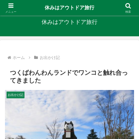
キャンプ、釣り、旅行など外遊びを楽しんでます
休みはアウトドア旅行
メニュー
検索
休みはアウトドア旅行
ホーム
お出かけ記
つくばわんわんランドでワンコと触れ合っ
てきました
お出かけ記