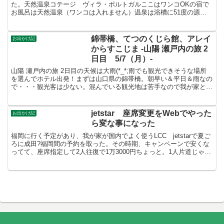
た。天然温泉コテージ ヴィラ・ポルトガルここはワンコOKの宿で
お風呂は天然温泉（ワンコは入れません）温泉は浴槽に51度の源泉
を貯め、熱ければ自分で加水、冷たければ温泉のバルブを...
錦帯橋、てつのくじら館、アレイ
お出かけ記
からすこじま -山陽 瀬戸内の旅 2
日目 5/7（月）-
山陽 瀬戸内の旅 2日目の天候は大雨(*_*;雨でも観光できそうな場所
を選んでホテル出発！まずは山口県の錦帯橋。朝早い＆平日＆雨なの
で・・・観光客は少ない。混んでいる観光地は苦手なので我が家とし
ては雨でも空いているのでよかった。次に向かった...
jetstar 座席変更をWebでやった
お出かけ記
ら変な事になった
福岡に行く予定があり、我が家が国内でよく使うLCC jetstarで夏ご
ろに成田?福岡間の予約を取った。その時期、キャンペーンで安くな
ってて、座席指定して2人往復で1万3000円ちょっと。1人片道じゃな
いですよ！ 1人片道3000円ちょっと...