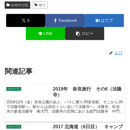
お出かけ記
ゆう
X
Facebook
はてブ
LINE
コピー
えび
関連記事
2019年 奈良旅行 その6（法隆
お出かけ記
寺）
2019/12/6（金）奈良公園のあと、バスに乗りJR奈良駅、そこからJR
で法隆寺駅へ。駅からは20分くらい歩いて法隆寺へ。法隆寺、松並
木の参道法隆寺 南大門。法隆寺の玄関にあたる総門法隆寺 中門。
軒が深く覆いかぶさり、正面が四間二戸と入口...
2017 北海道（6日目） キャンプ
お出かけ記