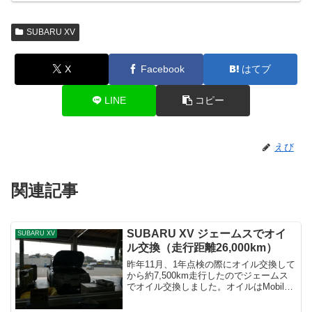
SUBARU XV
X
Facebook
はてブ
LINE
コピー
えび
関連記事
SUBARU XV ジェームスでオイ
SUBARU XV
ル交換（走行距離26,000km）
昨年11月、1年点検の際にオイル交換して
から約7,500km走行したのでジェームス
でオイル交換しました。オイルはMobil
Super 3000 0W-20。排気量で料金が決
まるので2000ccのXVは4,795円。4.6リッ