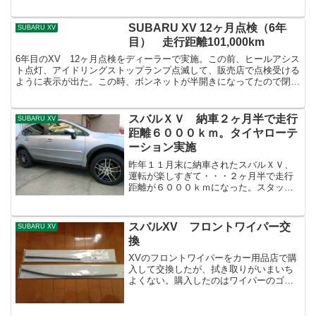
トル入った。こ...
SUBARU XV 12ヶ月点検（6年
SUBARU XV
目） 走行距離101,000km
6年目のXV 12ヶ月点検をディーラーで実施。この前、ヒールアシス
ト点灯、アイドリングストップランプ点滅して、販売店で点検受ける
ように表示が出た。この時、ボンネットが半開きになってたので閉め
なおしたら消えた。ボンネットの開閉が悪いのと、今回...
スバルＸＶ 納車２ヶ月半で走行
SUBARU XV
距離６０００ｋｍ。タイヤローテ
ーション実施
昨年１１月末に納車されたスバルＸＶ、
運転が楽しすぎて・・・２ヶ月半で走行
距離が６０００ｋｍになった。スタッド
レスタイヤで５０００ｋｍほど走行した
のでタイヤローテーションを行った。使
用した工具は以下の３つ・トルクレン
スバルXV フロントワイパー交
SUBARU XV
チ・インパクトレンチ・フロ...
換
XVのフロントワイパーをカー用品店で購
入して交換したが、拭き取りがいまいち
よくない。購入したのはワイパーのゴム
だけ。subaruディーラーで純正ワイパー
を購入しなおした。純正品はワイパーゴ
ム以外にワイパーゴムに取り付ける金属