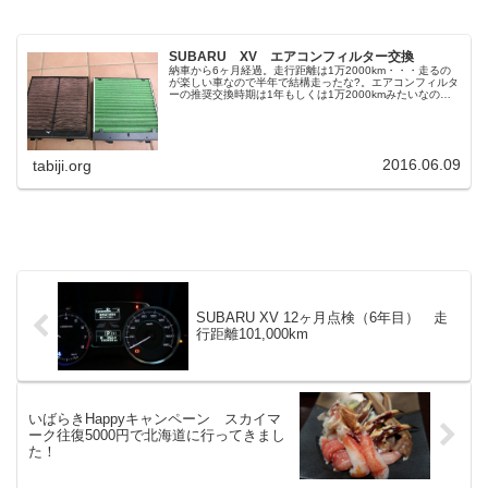
SUBARU XV エアコンフィルター交換
納車から6ヶ月経過。走行距離は1万2000km・・・走るの
が楽しい車なので半年で結構走ったな?。エアコンフィルタ
ーの推奨交換時期は1年もしくは1万2000kmみたいなので
フィルターを交換することにした。まずはフィルターの取
り外し助手席のグロ...
2016.06.09
tabiji.org
SUBARU XV 12ヶ月点検（6年目） 走
行距離101,000km
いばらきHappyキャンペーン スカイマ
ーク往復5000円で北海道に行ってきまし
た！