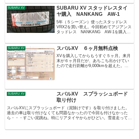
も付属。ゴムだけ...
SUBARU XV スタッドレスタイ
SUBARU XV
ヤ購入 NANKANG AW-1
5年（５シーズン）使ったスタッドレス
VRX2を買い替え。今回初めてアジアンス
タッドレス NANKANG AW-1を購入。
NANKANGは台湾のメーカーで過去には
ヨコハマタイヤから技術提供を受けてい
たとのこと。日本国内でテストを行って
スバルXV ６ヶ月無料点検
SUBARU XV
いて、...
XVを購入してからもうすぐ５ヶ月。来月
末が６ヶ月目だが、あちこち出かけてい
たので走行距離が9,000kmを超えた。前
回、１ヶ月点検でオイル交換してから
7,500km走行したので、オイル交換をし
たい・・・点検パックに入っているので6
ヶ月点検時...
スバルXV スプラッシュボード
SUBARU XV
取り付け
スバルXVにスプラッシュボード（泥除けです）を取り付けました。
過去の車は取り付けなくても問題なかったので今回も付けなかった
ら・・・すごい泥跳ね。特にリアタイヤからがひどい。雪道走ってる
とタイヤから巻き上げた雪がバックミラーで見えるくらい上の...