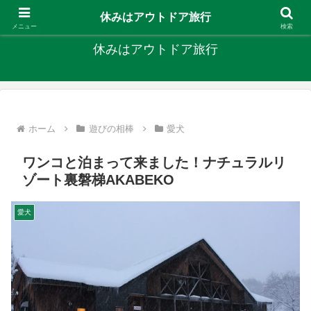
キャンプ、釣り、旅行など外遊びを楽しんでます
休みはアウトドア旅行
メニュー
検索
休みはアウトドア旅行
ホーム
遊びの相棒
愛犬
ワンコと泊まって来ました！ナチュラルリ
ゾート裏磐梯AKABEKO
愛犬