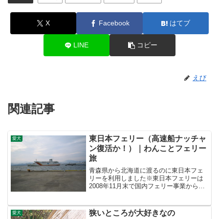
X
Facebook
はてブ
LINE
コピー
えび
関連記事
東日本フェリー（高速船ナッチャ
愛犬
ン復活か！）｜わんことフェリー
旅
青森県から北海道に渡るのに東日本フェ
リーを利用しました※東日本フェリーは
2008年11月末で国内フェリー事業から撤
退し航路が廃止されました現在はグルー
プ会社である道南自動車フェリー株式会
社がこの航路を運行しているようです。
狭いところが大好きなの
愛犬
以下は東日本フェリ...