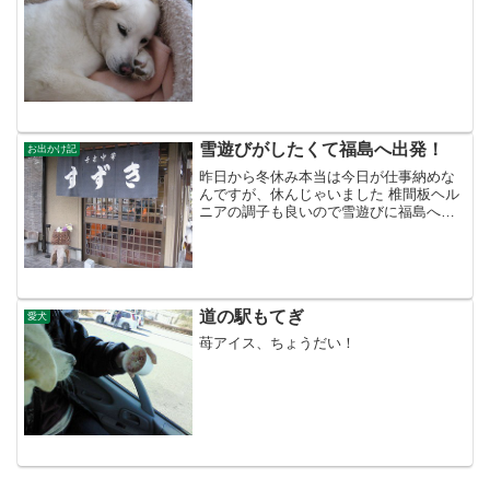
雪遊びがしたくて福島へ出発！
お出かけ記
昨日から冬休み本当は今日が仕事納めな
んですが、休んじゃいました 椎間板ヘル
ニアの調子も良いので雪遊びに福島へ出
発！途中、お腹が空いたので白河ラーメ
ン「すずき食堂」で昼食。手打ワンタン
メン、1050円。ちょっと高めですがボリ
ュームたっぷり。お...
道の駅もてぎ
愛犬
苺アイス、ちょうだい！