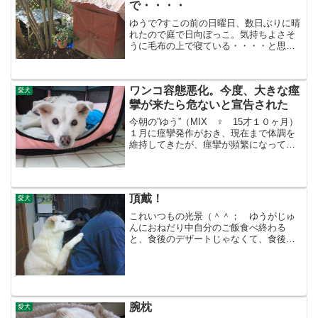
で・・・・
ゆうで?すこの前の日曜日、数日ぶりに晴
れたので庭で日向ぼっこ。気持ちよさそ
うに毛布の上で寝ている・・・・と思っ
たらこんな狭いところでキョトン顔 ワン
コは祖先が狼なので狭いところに入る習
性があるので普通の行動ではあります
ワンコ容態悪化。今度、大きな痙
が、この後・・・・・動...
愛犬
攣が来たら危ないと宣告された
今朝の”ゆう”（MIX ♀ 15才１０ヶ月）
１月に痙攣発作がおき、現在まで体調を
維持してきたが、痙攣が頻繁になってき
た。今まで１ヶ月に１回程度の痙攣だっ
たが、今月になってから5回。そのうち昨
日は２回。病院に連れていった。血液検
査をしたところ...
頂戴！
愛犬
これいつもの光景（＾＾； ゆうがじゅ
んにおねだり中自分のご飯食べ終わる
と、食後のデザートじゃなくて、食後の
クッキーが欲しくて、こうやっておねだ
りしてます１個もらうと満足して、寝て
しまいます
腕枕
愛犬