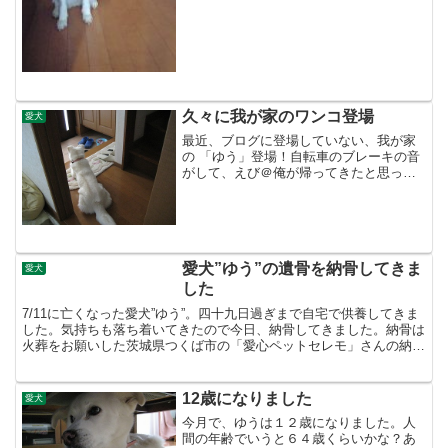
久々に我が家のワンコ登場
愛犬
最近、ブログに登場していない、我が家
の 「ゆう」登場！自転車のブレーキの音
がして、えび＠俺が帰ってきたと思って
玄関でお出迎えじゅん＠妻が撮影。実は
違う人・・・・ いや?ん。間違えた！な
んてね これは普通に寝てるところを撮
った写真でお迎えと...
愛犬”ゆう”の遺骨を納骨してきま
愛犬
した
7/11に亡くなった愛犬”ゆう”。四十九日過ぎまで自宅で供養してきま
した。気持ちも落ち着いてきたので今日、納骨してきました。納骨は
火葬をお願いした茨城県つくば市の「愛心ペットセレモ」さんの納骨
堂にしました。「愛心ペットセレモ」さんは家族経営...
12歳になりました
愛犬
今月で、ゆうは１２歳になりました。人
間の年齢でいうと６４歳くらいかな？あ