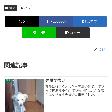
愛犬
ゆう
X
Facebook
はてブ
LINE
コピー
えび
関連記事
強風で怖い
愛犬
散歩に行こうとしたら突風の音で、びび
って後退りゆうがびびった時はこんな感
じになります先日の出来事でした。。