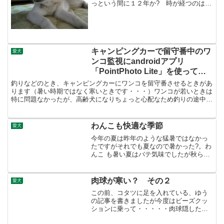
っという間に１２年か? 時が経つのは早
いです
キャンピングカーで留守番中のワ
愛犬
ンコ監視にandroidアプリ
「PointPhoto Lite」を使ってみ
た
釣りなどのとき、キャンピングカーにワンコを留守番させるときがあ
ります（暑い時期ではなく寒いときです・・・）ワンコが若いときは
特に問題なかったが、高齢犬になりちょっと心配なため釣りの途中で
何度か様子見に戻るときがあります。WEBカメラとかでキ...
わんこも快適な季節
愛犬
今年の夏は昨年のような猛暑ではなかっ
たですがそれでも夏なので暑かった?。わ
んこ も暑い夏はバテ気味でしたが秋らし
くなってきた今日この頃、お気に入りの
場所（テーブルの下）で気持ちよさそう
に寝ています
肉球が寒い？ その２
愛犬
この前、コタツに足を入れている、ゆう
の記事を書きましたが今度はビーズクッ
ションに乗って・・・・・肉球隠した
い？のに隠す場所が無いので自分で器用