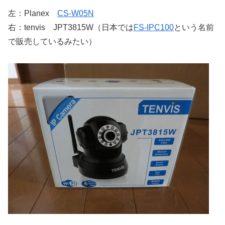
左：Planex
CS-W05N
右：tenvis JPT3815W（日本では
FS-IPC100
という名前
で販売しているみたい）