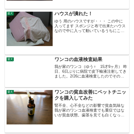
分も食べない食欲不振状態なのが心配だ
が、体調悪いときって人間と同じで、辛
そうな顔してるけど、昨日...
ハウスが潰れた！
愛犬
ゆう 用のハウスですが・・・ この中に
入ってます スポンジと布で出来たハウス
なので中に入って動いているうちにこん
な状態に たまに潰れることはあるが、こ
こまで潰れたことは初めて。出れるのだ
ろうか！？通常はこんな状態タオルかけ
てあるのは、狭く...
ワンコの血液検査結果
愛犬
我が家のワンコ（ゆう♀ 15才9ヶ月） 昨
日、6日ぶりに病院で皮下輸液注射してき
ました。2/26に血液検査したのでその結
果も聞いてきた。結果はこんな感じ左が
2/8、右が2/26の結果腎臓の機能を見る
BUNとCREが良くなっている。良くなっ
ワンコの貧血改善にペットチニッ
愛犬
た...
クを購入してみた
腎不全、心不全などの影響で貧血気味な
我が家のワンコ血液検査でも重症ではな
いが貧血状態。歯茎を見ても白くなって
いて貧血であることがわかる現時点で3種
類の薬を飲んでいるのでこれ以上、薬が
増えるのも可哀そうなので少しでも改善