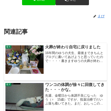
えび
関連記事
火葬が終わり自宅に戻りました
愛犬
16年間のゆうの犬生、最後まできちんと
ブログに書いてあげようと思っていたの
で・・・・書きますゆうの火葬が終わり
自宅に戻りました7/10から呼吸が荒くな
り、7/11 AM1:40 亡くなりました夜、
荒かった呼吸が弱くなってきたのでじゅ
んが撫で...
ワンコの体調が徐々に回復してき
愛犬
た・・・かな。
先週、金曜日から体調不良になった ゆ
う（♀ 15歳）ですが、投薬治療でだい
ぶ落ち着いてきた。まだ、おしっこの
際、膿は出ているのとご飯もいつもの半