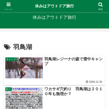
キャンプ、釣り、旅行など外遊びを楽しんでます
休みはアウトドア旅行
メニュー
検索
休みはアウトドア旅行
羽鳥湖
羽鳥湖レジーナの森で雪中キャン
キャンプ
プ
2009.12.30
ワカサギ穴釣り 羽鳥湖は２０１
釣り
０年も無理か？