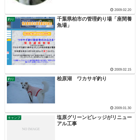
2009.02.20
千葉県柏市の管理釣り場「座間養
釣り
魚場」
2009.02.15
桧原湖 ワカサギ釣り
釣り
2009.01.30
塩原グリーンビレッジがリニュー
キャンプ
アル工事