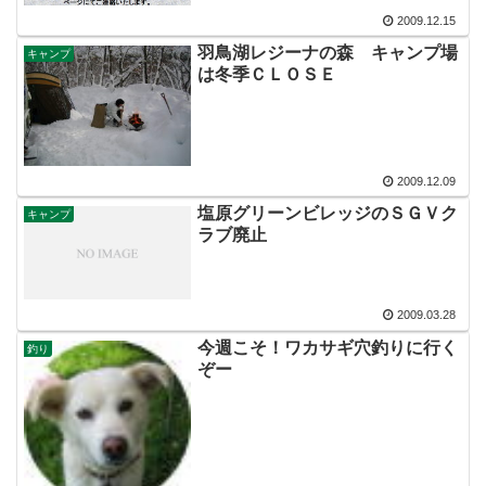
2009.12.15
羽鳥湖レジーナの森 キャンプ場
キャンプ
は冬季ＣＬＯＳＥ
2009.12.09
塩原グリーンビレッジのＳＧＶク
キャンプ
ラブ廃止
2009.03.28
今週こそ！ワカサギ穴釣りに行く
釣り
ぞー