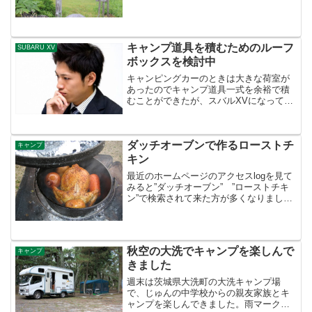
寄って帰宅予定曽原湖キャンプ場で撮っ
た写真をちょっとだけUPしますあとは帰
宅してから沢山UPします キャンプ場はフ
リーサイト。山...
キャンプ道具を積むためのルーフ
SUBARU XV
ボックスを検討中
キャンピングカーのときは大きな荷室が
あったのでキャンプ道具一式を余裕で積
むことができたが、スバルXVになってか
らは・・・・荷室が狭いので後部座席を
倒さないと全部積む事が出来ない。主に
夫婦で旅に出るので後部座席は荷物置き
ダッチオーブンで作るローストチ
場に使えるが、ごちゃご...
キャンプ
キン
最近のホームページのアクセスlogを見て
みると”ダッチオーブン” ”ローストチキ
ン”で検索されて来た方が多くなりまし
た。何故かな?と思ったら・・・多分クリ
スマス用ですね！我が家は時期関係な
く、食べたくなったときに作っています
HPにも作り方を...
秋空の大洗でキャンプを楽しんで
キャンプ
きました
週末は茨城県大洗町の大洗キャンプ場
で、じゅんの中学校からの親友家族とキ
ャンプを楽しんできました。雨マークが