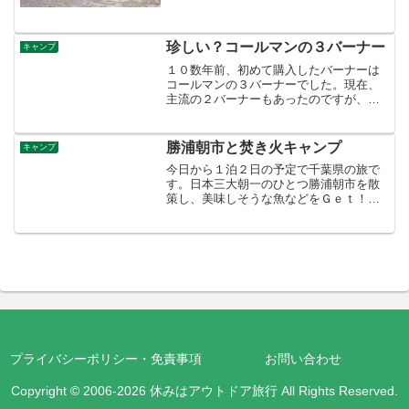
続いていたので当日も天気の心配をしま
したが2日間とも晴れてキャンプ日和でし
た 大洗キャンプ場は今年の6月の町営に
珍しい？コールマンの３バーナー
なったそうです。財団法...
キャンプ
１０数年前、初めて購入したバーナーは
コールマンの３バーナーでした。現在、
主流の２バーナーもあったのですが、当
時は何も考えず大は小を兼ねるというこ
とでディスカウントショップで購入。長
年使ってましたが、サイズ大きく、重い
勝浦朝市と焚き火キャンプ
キャンプ
ので取り扱いが面倒に・・...
今日から１泊２日の予定で千葉県の旅で
す。日本三大朝一のひとつ勝浦朝市を散
策し、美味しそうな魚などをＧｅｔ！近
くのキャンプ場で焚き火しながらダッチ
オーブン料理などを楽しんでいます。キ
ャンプ場は我が家だけ！貸切です。直火
ＯＫのキャンプ場なので豪...
プライバシーポリシー・免責事項
お問い合わせ
Copyright © 2006-2026 休みはアウトドア旅行 All Rights Reserved.