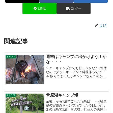
LINE
コピー
えび
関連記事
週末はキャンプに出かけよう！か
キャンプ
な・・・
久々にキャンプにでも行こうかな?３連休
なのでダッチオーブンで料理作ってビー
ル 飲んでまったりキャンプなんてのがい
いな?（写真は城里家族旅行村ふれあいの
里でキャンプしたときの様子）この時期
は暑いので我が家は冬眠ならぬ夏眠 でキ
ャンプにはあまり...
曽原湖キャンプ場
キャンプ
金曜日から3泊すごした場所は・・・福島
県の曽原湖キャンプ場でした今日からは
別の場所で2泊、その後、じゅんの実家に