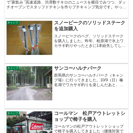
で”家飲み ”高速道路、渋滞数十キロのニュースを横目でみつつ、ダッ
チオーブンでスタッフドチキンを作りプチキャンプ気分です。やっぱ
り休日はのんびりするのが一番です途中でちょっとオープン...
スノーピークのソリッドステーク
キャンプ
を追加購入
スノーピークのペグ、ソリッドステーク
を購入しました。昨年、桧原湖で氷上ワ
カサギ釣りやったときに1本紛失してしま
った。使いやすペグなので予備も含め３
本追加購入。（SNOW PEAK）スノーピ
ーク ソリッドステーク30 6本組 R-103-1
...
サンコーハルナパーク
キャンプ
群馬県のサンコーハルナパーク（キャン
プ場）に行ってきました。10/9（日）榛
名湖でワカサギ釣りを楽しんだあと、サ
ンコーハルナパークのバンガロー泊。釣
りで朝2時起床したので、眠い＆疲れた！
ということでキャンプ場では泊まるだけ
(^^; 榛名湖か...
コールマン 松戸アウトレットシ
キャンプ
ョップで椅子を購入
コールマンの松戸アウトレットショップ
で椅子を購入してきました（腰痛対策で