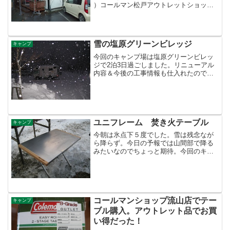
）コールマン松戸アウトレットショッ
プ。駐車場が狭いのでキャンピングカー
ではなく手前に見える軽自動車で・・・
佐野とかのプレミアムアウトレットにあ
るコールマンのアウトレッ...
雪の塩原グリーンビレッジ
キャンプ
今回のキャンプ場は塩原グリーンビレッ
ジで2泊3日過ごしました。リニューアル
内容＆今後の工事情報も仕入れたので後
ほどホームページででも！来年4月頃まで
工事するようです。キャンプ場も良くな
りそうです。そのキャンプ場は昨夜から
雪が降り続いていて、...
ユニフレーム 焚き火テーブル
キャンプ
今朝は氷点下５度でした。雪は残念なが
ら降らず。今日の予報では山間部で降る
みたいなのでちょっと期待。今回のキャ
ンプで鉄瓶と共にデビューしたも
の・・・・ユニフレームの焚き火テーブ
ル。これ予想通り、すごくいいです。熱
いダッチオーブンをそのままのせ...
コールマンショップ流山店でテー
キャンプ
ブル購入。アウトレット品でお買
い得だった！