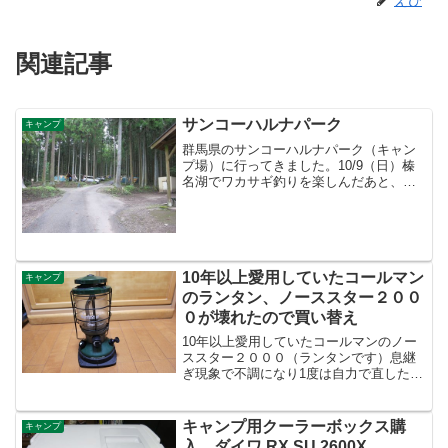
えび
関連記事
サンコーハルナパーク
キャンプ
群馬県のサンコーハルナパーク（キャン
プ場）に行ってきました。10/9（日）榛
名湖でワカサギ釣りを楽しんだあと、サ
ンコーハルナパークのバンガロー泊。釣
りで朝2時起床したので、眠い＆疲れた！
ということでキャンプ場では泊まるだけ
(^^; 榛名湖か...
10年以上愛用していたコールマン
キャンプ
のランタン、ノーススター２００
０が壊れたので買い替え
10年以上愛用していたコールマンのノー
ススター２０００（ランタンです）息継
ぎ現象で不調になり1度は自力で直したあ
と2年間ほど使っていたが、とうとう壊れ
た。現象はガソリン漏れ＆バルブを閉じ
ても燃料供給が止まらない・・・すなわ
キャンプ用クーラーボックス購
キャンプ
ち消えない（汗）。...
入 ダイワ RX SU 2600X