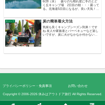
6/28（水） 曇りのち晴れ星に手のとど
く丘キャンプ場 2日目の朝・・・曇って
る。北海道5日目になるが、良い天気！と
いう日が少ない。今日も天気悪いのか不
安になる朝、キャンプ場内に羊が放牧さ
れる。サイトまで来て草を食べてる。大
炭の簡単着火方法
キャンプ
人しくて可愛い。...
気候も良くキャンプシーズン到来！です
ね 友人や家族達とバーベキューなど楽し
いですが、炭に火がなかなか付かない！
という方、多いと思います。先日、友人
宅でＢＢＱを楽しみましたが、「炭火を
作るのが難しい」「時間がかかる」とい
う話をしていました。私...
プライバシーポリシー・免責事項
お問い合わせ
Copyright © 2006-2026 休みはアウトドア旅行 All Rights Reserved.