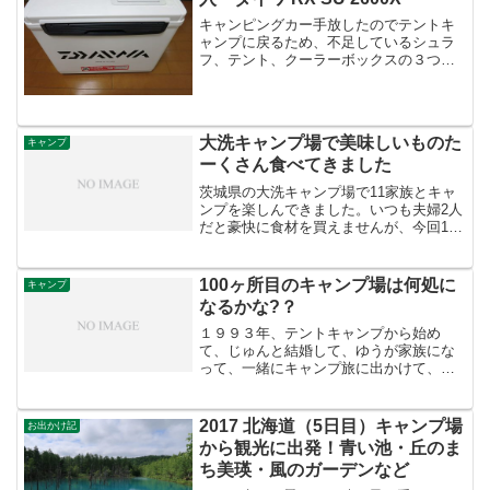
キャンピングカー手放したのでテントキ
ャンプに戻るため、不足しているシュラ
フ、テント、クーラーボックスの３つを
購入予定。シュラフ、インフレーターマ
ットは購入済み。今回はクーラーボック
ス。キャンピングカーには冷蔵庫が付い
ていたが、その代わりにな...
大洗キャンプ場で美味しいものた
キャンプ
ーくさん食べてきました
茨城県の大洗キャンプ場で11家族とキャ
ンプを楽しんできました。いつも夫婦2人
だと豪快に食材を買えませんが、今回11
家族いたので那珂湊市場で豪快に食材調
達。このキャンプ場9時からINできるので
まったりと美味しいものを食べてのんび
100ヶ所目のキャンプ場は何処に
キャンプ
りキャンプを楽...
なるかな?？
１９９３年、テントキャンプから始め
て、じゅんと結婚して、ゆうが家族にな
って、一緒にキャンプ旅に出かけて、テ
ントがキャンピングカーに変わっ
て・・・・北は北海道から南は鹿児島ま
で沢山のキャンプ場を利用しました。気
2017 北海道（5日目）キャンプ場
お出かけ記
に入ったキャンプ場は何度も利用し...
から観光に出発！青い池・丘のま
ち美瑛・風のガーデンなど