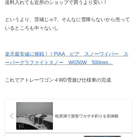
送料入れても近所のショップで買うより安い！
というより、茨城じゃ?、そんなに雪降らないから売って
いるところも中々ないし
楽天最安値に挑戦！！PIAA ピア スノーワイパー ス
ーパーグラファイトスノー WG50W 500mm…
これでアトレーワゴン４WD雪遊び仕様車の完成
桧原湖で屋形ワカサギ釣りを初体験