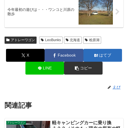
今年最初の遊びは・・・ワンコと川原の
散歩
アトレーワゴン
LeoBunks
北海道
桧原湖
X
Facebook
はてブ
LINE
コピー
えび
関連記事
軽キャンピングカーに乗り換
アトレーワゴン