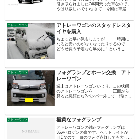
引き取られました7年間乗った車なので、
やはり寂しいですね さて、今回は車選び
について。買い替えの軽１BOXの候補で
選んだのが次の3車種バモス（ホンダ）エ
ブリィワゴン（スズキ）アトレーワゴン
アトレーワゴンのスタッドレスタ
アトレーワゴン
（ダイハツ）それ...
イヤを購入
ちょっと早い気もしますが・・・時期に
なると安いのがなくなったりするので、
どうせ買う予定なら早めに！ということ
で購入！購入したはこれ。アトレーワゴ
ンのスタッドレスを楽天市場で探す送料
無料、ナット無料、窒素無料、楽天ポイ
ント1000円分プレゼン...
フォグランプとホーン交換 アト
アトレーワゴン
レーワゴン
週末はアトレーワゴンいじり。この状態
のアトレーワゴンを・・・・・正面から
見ると悪顔だな?バンパー外して、情けな
い顔にこの後、純正では白のフォグラン
プを雨、雪、霧の時の視認性向上を目的
に黄色に変更ついでに軽自動車の貧弱な
ホーンを交換。純正ホー...
極黄なフォグランプ
アトレーワゴン
アトレーワゴンの純正フォグランプは
35wハロゲンの白です。ヘッドライトが
HIDなので、白のフォグ点灯しても大して