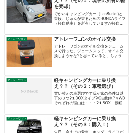
え？？（その１：現在の所有の軽
を売却）
でかいキャンピングカー（LeoBunks)と
普段、じゅんが乗るためのHONDAライフ
（軽自動車）を所有していますが軽自動
車が7年目で今月末が車検。そろそろ買い
換えたい！という気持ちが・・・それ以
外に色々理由はありますが、詳細はその
アトレーワゴンのオイル交換
アトレーワゴン
２の購入編...
アトレーワゴンのオイル交換をジェーム
スで行った。ジェームスって、オイル交
換しようかな?と思っていると、ちょうど
良いタイミングで割引葉書が来る。１
５％割引でオイルとエレメント交換で
2635円。軽自動車は安くていいね?ジェー
ムスはプレゼント企画...
軽キャンピングカーに乗り換
アトレーワゴン
え？？（その２：車種選び）
買い替えの車選びです我が家の条件は以
下の３つ?１BOXタイプ?軽自動車?４WD
それぞれの理由は・・・?１BOX 仮眠が
出来る最低限のスペース確保、普段は買
い物などで荷物が沢山つみたい?軽自動
車 自宅の駐車スペースが狭いため、出
軽キャンピングカーに乗り換
アトレーワゴン
来るだけ小型な...
え？？（その３：購入！）
先日、今までの愛車、ホンダ ライフが