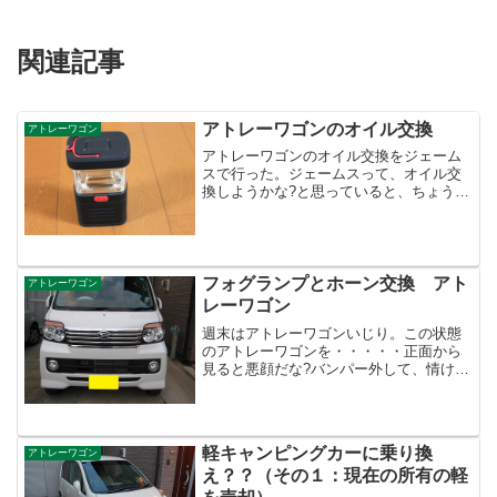
関連記事
アトレーワゴンのオイル交換
アトレーワゴン
アトレーワゴンのオイル交換をジェーム
スで行った。ジェームスって、オイル交
換しようかな?と思っていると、ちょうど
良いタイミングで割引葉書が来る。１
５％割引でオイルとエレメント交換で
2635円。軽自動車は安くていいね?ジェー
ムスはプレゼント企画...
フォグランプとホーン交換 アト
アトレーワゴン
レーワゴン
週末はアトレーワゴンいじり。この状態
のアトレーワゴンを・・・・・正面から
見ると悪顔だな?バンパー外して、情けな
い顔にこの後、純正では白のフォグラン
プを雨、雪、霧の時の視認性向上を目的
に黄色に変更ついでに軽自動車の貧弱な
ホーンを交換。純正ホー...
軽キャンピングカーに乗り換
アトレーワゴン
え？？（その１：現在の所有の軽