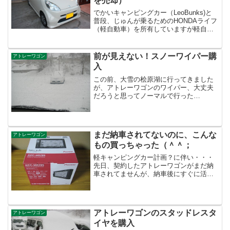
を売却）
でかいキャンピングカー（LeoBunks)と
普段、じゅんが乗るためのHONDAライフ
（軽自動車）を所有していますが軽自動
車が7年目で今月末が車検。そろそろ買い
換えたい！という気持ちが・・・それ以
外に色々理由はありますが、詳細はその
前が見えない！スノーワイパー購
アトレーワゴン
２の購入編...
入
この前、大雪の桧原湖に行ってきました
が、アトレーワゴンのワイパー、大丈夫
だろうと思ってノーマルで行った
ら・・・・ワイパーが凍り付いてガラス
に密着できなくなり、ふき取りが完全に
出来ない状態に。こんな感じでふき取ら
れていません。キャンピングカー...
まだ納車されてないのに、こんな
アトレーワゴン
もの買っちゃった（＾＾；
軽キャンピングカー計画？に伴い・・・
先日、契約したアトレーワゴンがまだ納
車されてませんが、納車後にすぐに活動
開始！できるようにナビを購入。今日、
届きました 方向音痴なのでナビは必需品
できるだけ車の中はスマートにしたい＆
高機能はいらないとい...
アトレーワゴンのスタッドレスタ
アトレーワゴン
イヤを購入