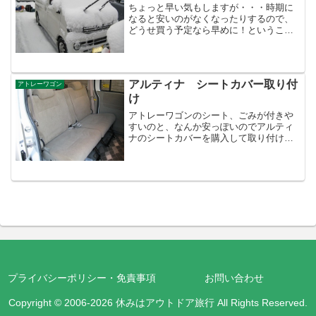
ちょっと早い気もしますが・・・時期に
なると安いのがなくなったりするので、
どうせ買う予定なら早めに！ということ
で購入！購入したはこれ。アトレーワゴ
ンのスタッドレスを楽天市場で探す送料
無料、ナット無料、窒素無料、楽天ポイ
ント1000円分プレゼン...
アルティナ シートカバー取り付
アトレーワゴン
け
アトレーワゴンのシート、ごみが付きや
すいのと、なんか安っぽいのでアルティ
ナのシートカバーを購入して取り付け送
料無料 一部地域除く 年末 セール 期間
中！ レザー 調シート カバー もちろん全
席 セット送...車種専用設計なのでピッタ
リなんで...
プライバシーポリシー・免責事項
お問い合わせ
Copyright © 2006-2026 休みはアウトドア旅行 All Rights Reserved.