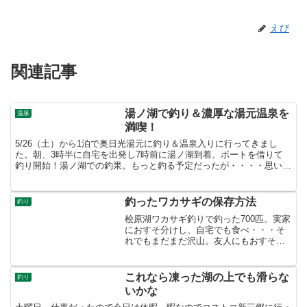
えび
関連記事
湯ノ湖で釣り＆濃厚な湯元温泉を
温泉
満喫！
5/26（土）から1泊で奥日光湯元に釣り＆温泉入りに行ってきまし
た。朝、3時半に自宅を出発し7時前に湯ノ湖到着。ボートを借りて
釣り開始！湯ノ湖での釣果。もっと釣る予定だったが・・・・思い通
りにはいかないねー(^^;キャンピングカー所有してた...
釣ったワカサギの保存方法
釣り
桧原湖ワカサギ釣りで釣った700匹。実家
におすそ分けし、自宅でも食べ・・・そ
れでもまだまだ沢山。友人にもおすそ分
けと思ったが、暫定基準値内とはいえ放
射性セシウムが検出されているので子供
がいる家庭では気にするかもしれないの
これなら凍った湖の上でも滑らな
釣り
で、今回は家族で食べ...
いかな