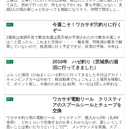
土曜日、仕事だったので今日は休暇。暇なのでコストコ新三郷に行っ
てみた。初めて行ったが、何もかもでかいね。量も半端じゃない。夫
婦2人の我が家じゃどれかっても無駄になりそう。仲間で買出しして
分けるとかしない限り無理だ。。一応、せっかくなので端か...
今週こそ！ワカサギ穴釣りに行く
釣り
ぞー
2週前は体調不良で断念先週は悪天候が予測されたので断念今週こそ
は！と思ったら、これまた天候が・・・・榛名湖、羽鳥湖が暖冬で解
禁していないので、桧原湖に行く予定ですが、吹雪の予報。今年は暖
冬なのでいつ桧原湖も終わっちゃうかわからないので、とり...
2010年 ハゼ釣り（茨城県の涸
釣り
沼に行ってきました）
ぷらっと涸沼（ひぬま）にハゼ釣りに行ってきました今日はデカイ！
キャンピングカーはやめて、軽自動車でちょこちょこと場所を移動し
て、ポイント探し。今後のためにね 結局、マハゼは1匹しか釣れなか
った！9月頃からが良いシーズンですが・・・・ちょっと...
ワカサギ電動リール クリスティ
釣り
アのスプールシールとチューブを
交換
ワカサギ釣り用の電動リール クリスティア、購入から5年（丸4年
使用）、どれくらいで交換するのか良くわからないが、新しいくして
悪いことは無いだろうというこで(^^; メンテナンスを実施。スプー