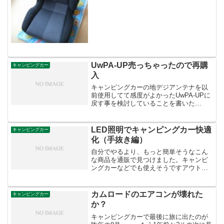
えず、広がらないようにテープで仮止め
中
UwPA-UP売っちゃったので再購
キャンピングカー
入
キャンピングカーの地デジアンテナを以
前使用してて感度がよかったUwPA-UPに
戻す事を検討していることを書いた
が・・・使っていたUwPA-UPは2年前、
ダイヤモンドアンテナ社の無指向性アン
テナに変えた際、オークションで売却し
LED照明でキャンピングカー快適
キャンピングカー
ちゃった・・・・...
化（手抜き編）
自分でやるより、もっと簡単そうなこん
な商品を通販で見つけました。キャンピ
ングカーなどでも使えそうですアウトド
アや、作業時に大活躍のマルチライト！
リモコン式20+3灯LEDマルチライト(サー
クルライ...LEDライトでリモコン付き。3
カムロードのエアコンが壊れた
キャンピングカー
段階に明...
か？
キャンピングカーで最後に旅に出たのが