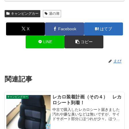
キャンピングカー
湯の湖
X
Facebook
はてブ
LINE
コピー
えび
関連記事
レカロ装着計画（その４） レカ
キャンピングカー
ロシート到着！
中古で購入したレカロシート届きました
汚れや嫌な臭いなどは無いですが、サイ
ドサポート部分にほつれが少々。ほつれ
があるのは承知で購入したのです
が・・・・どうやって直そうかな?とりあ