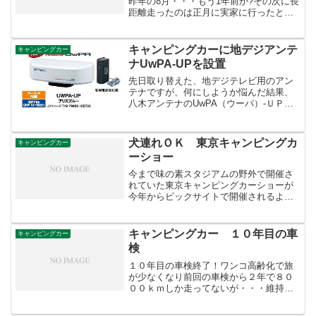
昨年の8月・・・もう1年前か?その次に長
距離走ったのは正月に実家に行ったと
き。長距離といっても往復160km。ここ1
年、ゆうの体調不良などでほとんどキャ
ンピングカーは使っていなかった。壊れ
キャンピングカーに地デジアンテ
キャンピングカー
ないように定期的...
ナUwPA-UPを設置
先日取り替えた、地デジテレビ用のアン
テナですが、何にしようか悩んだ結果、
八木アンテナのUwPA（ウーパ）-ＵＰに
しました。【楽天】八木アンテナ
UwPA-UPデジハットというアンテナを取
り付けている方が多いのでこれにしよう
犬連れＯＫ 東京キャンピングカ
キャンピングカー
かと思いましたが、...
ーショー
今まで味の素スタジアムの野外で開催さ
れていた東京キャンピングカーショーが
今年からビックサイトで開催されるよう
ですね。東京キャンピングカーショー７
月下旬の暑い時期なので野外ではワンコ
が大変だと思いますが、今年はビックサ
キャンピングカー １０年目の車
キャンピングカー
イトなので空調あるのでワ...
検
１０年目の車検終了！ワンコ高齢化で旅
が少なくなり前回の車検から２年で８０
００ｋｍしか走ってないが・・・維持費
はかかる :| 交換したものは以下のとお
り・Ｖベルト全数（３箇所） キュル