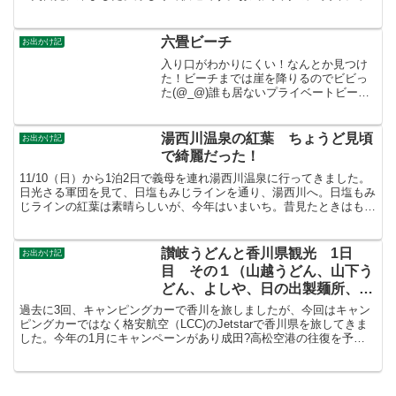
（回数券買っちゃった ）おいしい湧き水を汲んだので・・・...
六畳ビーチ
お出かけ記
入り口がわかりにくい！なんとか見つけ
た！ビーチまでは崖を降りるのでビビっ
た(@_@)誰も居ないプライベートビーチ
でした
湯西川温泉の紅葉 ちょうど見頃
お出かけ記
で綺麗だった！
11/10（日）から1泊2日で義母を連れ湯西川温泉に行ってきました。
日光さる軍団を見て、日塩もみじラインを通り、湯西川へ。日塩もみ
じラインの紅葉は素晴らしいが、今年はいまいち。昔見たときはもっ
と綺麗だった・・・・一部、このように綺麗に紅葉し...
讃岐うどんと香川県観光 1日
お出かけ記
目 その１（山越うどん、山下う
どん、よしや、日の出製麺所、丸
亀城）
過去に3回、キャンピングカーで香川を旅しましたが、今回はキャン
ピングカーではなく格安航空（LCC)のJetstarで香川県を旅してきま
した。今年の1月にキャンペーンがあり成田?高松空港の往復を予
約。1人6000円！片道じゃないです往復です。...