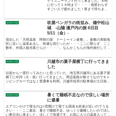
ディズニーランド行って来ました。８時
に行って１６時まで・・・・相変わらず
すごい人で疲れました！夜まで持ちませ
ん（＾＾；バズ・ライトイヤー、スペー
スマウンテン、ビックサンダーマウンテ
ン、ホーンテッドマンションカリブの海
吹屋ベンガラの街並み、備中松山
お出かけ記
賊、イッツ・ア・スモール...
城 -山陽 瀬戸内の旅 6日目
5/11（金）-
宿泊した「天然温泉 阿智の湯 ドーミーイン倉敷」。倉敷の美観地
区に近いし温泉あるし、快適な宿だったが・・・ここに限らず、ここ
数年、外国人観光客だらけ・・・・。なんかこちらが海外旅行してる
みたくて落ち着かない。朝食はバイキングだが、「祭り寿司...
川越市の菓子屋横丁に行ってきま
お出かけ記
した
以前から一度行ってみたいと思っていた、埼玉県川越市にある菓子屋
横丁に4/29（火・祝）行ってきました。周辺道路が狭そうなのでキャ
ンピングカーではなく普通車を利用。川越市役所の駐車場が土日祝、
観光客用に開放されており有料で利用可能（1時間20...
暑くて睡眠不足なので涼しい場所
お出かけ記
に避暑
エアコンかけて寝るのは×窓開けて寝ても国道＆鉄道が近いのでうる
さい・・・ここ最近、暑さで睡眠不足。ゆっくり爆睡したいので涼し
い奥日光に来ました。涼しくて快適です。お気に入りの温泉入って