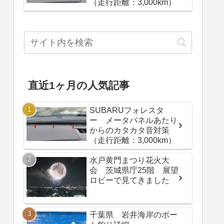
（走行距離：3,000km）
直近1ヶ月の人気記事
SUBARUフォレスタ
ー メータパネルあたり
からのカタカタ音対策
（走行距離：3,000km）
水戸黄門まつり花火大
会 茨城県庁25階 展望
ロビーで見てきました
千葉県 岩井海岸のボー