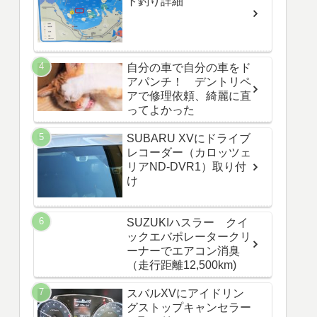
ト釣り詳細
自分の車で自分の車をド
アパンチ！ デントリペ
アで修理依頼、綺麗に直
ってよかった
SUBARU XVにドライブ
レコーダー（カロッツェ
リアND-DVR1）取り付
け
SUZUKIハスラー クイ
ックエバポレータークリ
ーナーでエアコン消臭
（走行距離12,500km)
スバルXVにアイドリン
グストップキャンセラー