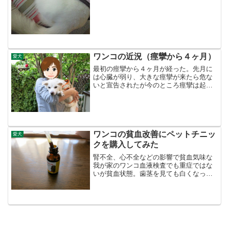
ワンコの近況（痙攣から４ヶ月）
愛犬
最初の痙攣から４ヶ月が経った。先月に
は心臓が弱り、大きな痙攣が来たら危な
いと宣告されたが今のところ痙攣は起き
てなく、穏やかな日々を過ごせているこ
のまま穏やかな日々が続くことを願お
う。。。
ワンコの貧血改善にペットチニッ
愛犬
クを購入してみた
腎不全、心不全などの影響で貧血気味な
我が家のワンコ血液検査でも重症ではな
いが貧血状態。歯茎を見ても白くなって
いて貧血であることがわかる現時点で3種
類の薬を飲んでいるのでこれ以上、薬が
増えるのも可哀そうなので少しでも改善
できないかとサプリを探...