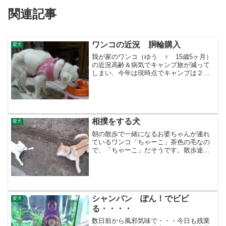
関連記事
ワンコの近況 胴輪購入
愛犬
我が家のワンコ（ゆう ♀ 15歳5ヶ月）
の近況高齢＆病気でキャンプ旅が減って
しまい、今年は現時点でキャンプは２
回・・仕方ないけどねキャンピングカー
は駐車場で同じ位置から動いていないの
で展示車のよう キャンピングカーあまり
使わないなら処分しよ...
相撲をする犬
愛犬
朝の散歩で一緒になるお婆ちゃんが連れ
ているワンコ「ちゃーこ」茶色の毛なの
で、「ちゃーこ」だそうです。散歩途中
に出会うと何故かうちの”ゆう”と相撲を取
るんです（＾＾；仲が悪い訳じゃなく
て、遊んでる見たいです。ちなみにどち
らも女の子です 見合っ...
シャンパン ぽん！でビビ
愛犬
る・・・・
数日前から風邪気味で・・・今日も残業