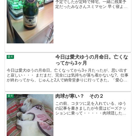
予定でしたが定時で帰宅。一緒に残業予
定だったみなさんスミマセン 早く寝よう
と思ったが、クリスマスイブということ
で・・・とりあえずシャンパンをポン！
と開けました ６８０円の安いシャンパン
でしたが辛口で我が家...
今日は愛犬ゆうの月命日。亡くな
愛犬
ってから3ヶ月
今日は愛犬ゆうの月命日。亡くなってから3ヶ月たったが、思い出す
と寂しい・・・ まだまだ、完全には気持ちが落ち着かないな?。仕事
が終わってから、じゅんと2人で納骨堂参りに行ってきた。「愛心ペ
ットセレモ」さんの納骨堂にはキャスターがついている台...
肉球が寒い？ その２
愛犬
この前、コタツに足を入れている、ゆう
の記事を書きましたが今度はビーズクッ
ションに乗って・・・・・肉球隠した
い？のに隠す場所が無いので自分で器用
に隠してます鼻は寒くないのかい？腕組
みしているようにも見えますね