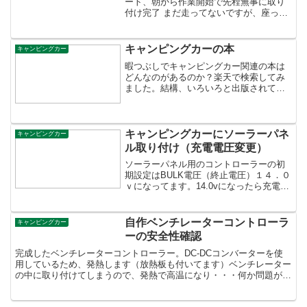
ート、朝から作業開始で先程無事に取り
付け完了 まだ走ってないですが、座った
だけでもノーマルシートとは比べ物にな
らないほど良い感じ今日はこれから、じ
ゅんの実家まで約２時間、久々のドライ
キャンピングカーの本
キャンピングカー
ブですノーマルシート腰...
暇つぶしでキャンピングカー関連の本は
どんなのがあるのか？楽天で検索してみ
ました。結構、いろいろと出版されてい
るんですね。私が初めてキャンピングカ
ーを購入した2000年にはこんなになかっ
たです。面白そうな本もありますね?暇な
ときにでも読んでみ...
キャンピングカーにソーラーパネ
キャンピングカー
ル取り付け（充電電圧変更）
ソーラーパネル用のコントローラーの初
期設定はBULK電圧（終止電圧）１４．０
ｖになってます。14.0vになったら充電を
ストップという設定ディープサイクルバ
ッテリーの場合はちょっと低すぎます。
低くても大丈夫ですが満充電にすること
自作ベンチレーターコントローラ
キャンピングカー
ができなくなり...
ーの安全性確認
完成したベンチレーターコントローラー。DC-DCコンバーターを使
用しているため、発熱します（放熱板も付いてます）ベンチレーター
の中に取り付けてしまうので、発熱で高温になり・・・何か問題が起
きてからでは遅いので。３つの対策を実施その１：ヒュー...