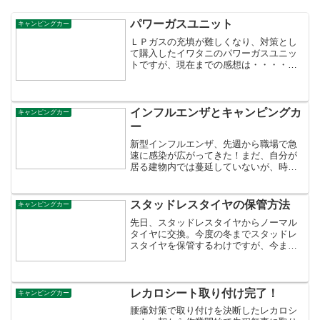
パワーガスユニット
キャンピングカー
ＬＰガスの充填が難しくなり、対策とし
て購入したイワタニのパワーガスユニッ
トですが、現在までの感想は・・・・調
子良いです【送料・代引無料】イワタニ
カセットガスパワーユニット CB-PU5s
カセットガスは通常売られている安い
ものでは、外気...
インフルエンザとキャンピングカ
キャンピングカー
ー
新型インフルエンザ、先週から職場で急
速に感染が広がってきた！まだ、自分が
居る建物内では蔓延していないが、時間
の問題だろうな? :| インフルエンザにかか
った場合の家庭での対策をテレビでやっ
てて、なるべく感染者と接触しないよう
スタッドレスタイヤの保管方法
キャンピングカー
にするのが良いと...
先日、スタッドレスタイヤからノーマル
タイヤに交換。今度の冬までスタッドレ
スタイヤを保管するわけですが、今まで
は横置き（タイヤを寝せて上に重ねる）
してましたが、昨年、スタッドレスタイ
ヤに交換する際、空気圧を計ったらほと
んど抜けちゃってた スタ...
レカロシート取り付け完了！
キャンピングカー
腰痛対策で取り付けを決断したレカロシ