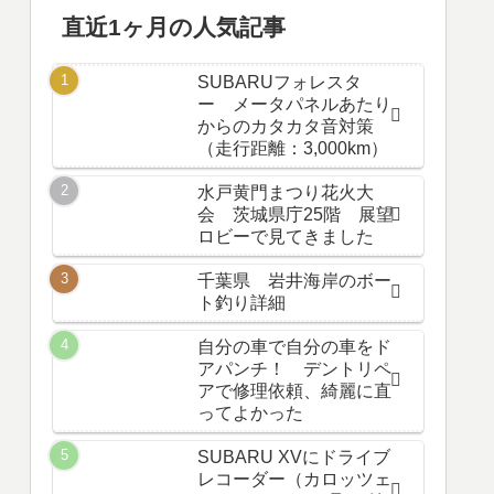
直近1ヶ月の人気記事
SUBARUフォレスタ
ー メータパネルあたり
からのカタカタ音対策
（走行距離：3,000km）
水戸黄門まつり花火大
会 茨城県庁25階 展望
ロビーで見てきました
千葉県 岩井海岸のボー
ト釣り詳細
自分の車で自分の車をド
アパンチ！ デントリペ
アで修理依頼、綺麗に直
ってよかった
SUBARU XVにドライブ
レコーダー（カロッツェ