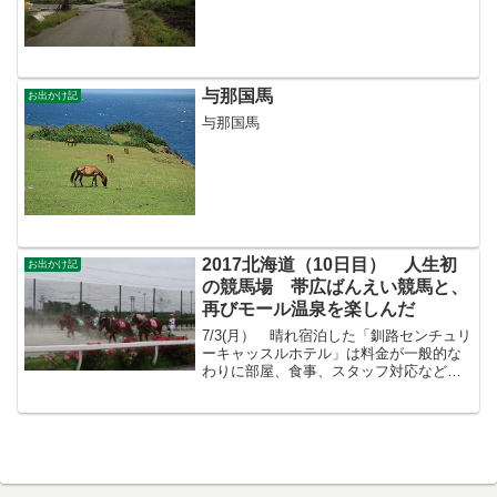
で有名ですね
与那国馬
お出かけ記
与那国馬
2017北海道（10日目） 人生初
お出かけ記
の競馬場 帯広ばんえい競馬と、
再びモール温泉を楽しんだ
7/3(月） 晴れ宿泊した「釧路センチュリ
ーキャッスルホテル」は料金が一般的な
わりに部屋、食事、スタッフ対応など素
晴らしかった。コスパが良い。また釧路
に来る機会があればこのホテルに泊まろ
う。朝食メニュー和食を選択。北海道旅
行の後半もキャンプ...