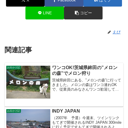
LINE
コピー
えび
関連記事
ワンコOK!茨城県鉾田の”メロン
お出かけ記
の森”でメロン狩り
茨城県鉾田にある、”メロンの森”に行って
きました。メロンの森はワンコ連れOK
で、従業員のみなさんワンコ歓迎してく
れました まずはメロンの試食。試食と言
っても有料ですけどね 試食のあとは送迎
バスでビニールハウスへ。わんこも車に
乗せてもらえます...
INDY JAPAN
お出かけ記
（2007年 予選）今週末、ツインリンク
もてぎで開催されるINDY JAPAN 300mile
に行く予定ですもてぎで開催されるよう