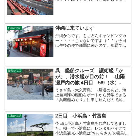
になってから毎年、行ってます。週末の
天気はどうかな?と天気予報で確認した
ら・・・木曜日（練習走行）：曇り
時々...
沖縄に来ています
お出かけ記
沖縄からです。もちろんキャンピングカ
ー・・・・じゃないですよ（＾＾；今日
は午後の便で那覇に来たので、那覇で１
泊。到着後、さっそく居酒屋へ 国際通り
からちょっと外れたところにあった居酒
屋。地元の人も居て、良い雰囲気でし
た。明日からは宮古島です...
呉 艦船クルーズ 護衛艦「か
お出かけ記
が」、潜水艦が目の前！ -山陽
瀬戸内の旅 4日目 5/9（水）-
うさぎ島（大久野島）→尾道のあと、海
上自衛隊の艦船をボートから見学できる
「呉艦船めぐり」に申し込んだので呉ま
で移動。日中もツアーはあるが日没に合
わせた「夕呉クルーズ」に申し込んだ。
艦船めぐりの受付。数日前に天気予報を
2日目 小浜島・竹富島
お出かけ記
見て晴れそうなこの日に予...
今日は小浜島と竹富島を観光してきまし
た。朝一で小浜島に。レンタルバイクで
小浜島観光小浜島は”ちゅらさん”の撮影地