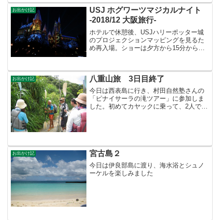
と思ったが、そ...
USJ ホグワーツマジカルナイト
お出かけ記
-2018/12 大阪旅行-
ホテルで休憩後、USJハリーポッター城
のプロジェクションマッピングを見るた
め再入場。ショーは夕方から15分から３
０分間隔で行われています。５分程度で
終わってしまいますが、ショーをやって
いないときもホグワーツ城はプロジェク
八重山旅 3日目終了
ションマッピングで雪...
お出かけ記
今日は西表島に行き、村田自然塾さんの
「ピナイサーラの滝ツアー」に参加しま
した。初めてカヤックに乗って、2人で悪
戦苦闘しながら前進（＾＾；結婚、１０
数年・・・・息もピッタリと言いたい所
ですが・・・無理 我が家以外に2組（4
名）、ガイド含めて7...
宮古島２
お出かけ記
今日は伊良部島に渡り、海水浴とシュノ
ーケルを楽しみました