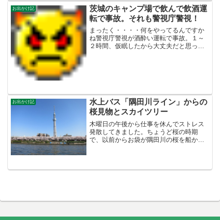
茨城のキャンプ場で飲んで飲酒運
お出かけ記
転で事故。それも警視庁警視！
まったく・・・・何をやってるんですか
ね警視庁警視が酒酔い運転で事故。１～
２時間、仮眠したから大丈夫だと思っ
た・・・・「500ミリリットルの缶ビール
2本と缶酎ハイ2本、焼酎をコップ1杯」飲
む人ならわかると思いますが、この量は
２時間じゃ絶対に抜...
水上バス「隅田川ライン」からの
お出かけ記
桜見物とスカイツリー
木曜日の午後から仕事を休んでストレス
発散してきました。ちょうど桜の時期
で、以前からお袋が隅田川の桜を船から
見たいと言っていたので、じゅん＆お袋
＆俺の3人で行ってきました。午前中仕事
をしてお昼を会社で食べてから出発。3月
に開通した上野東京ライ...