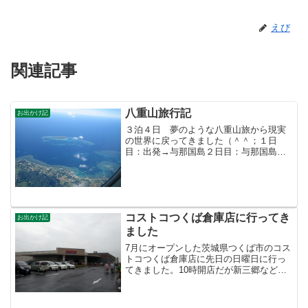
えび
関連記事
八重山旅行記
お出かけ記
３泊４日 夢のような八重山旅から現実
の世界に戻ってきました（＾＾；１日
目：出発→与那国島２日目：与那国島→
石垣島３日目：石垣島→西表島→石垣島
４日目：石垣島→帰宅
コストコつくば倉庫店に行ってき
お出かけ記
ました
7月にオープンした茨城県つくば市のコス
トコつくば倉庫店に先日の日曜日に行っ
てきました。10時開店だが新三郷などは9
時頃から入れるので、つくばも入れるだ
ろうということで9時20分頃に到着。予想
通りすでに開店していた。すごい混むか